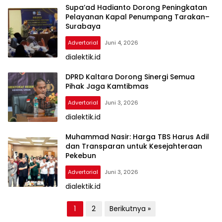
Supa’ad Hadianto Dorong Peningkatan
Pelayanan Kapal Penumpang Tarakan–
Surabaya
Advertorial
Juni 4, 2026
dialektik.id
DPRD Kaltara Dorong Sinergi Semua
Pihak Jaga Kamtibmas
Advertorial
Juni 3, 2026
dialektik.id
Muhammad Nasir: Harga TBS Harus Adil
dan Transparan untuk Kesejahteraan
Pekebun
Advertorial
Juni 3, 2026
dialektik.id
P
1
2
Berikutnya »