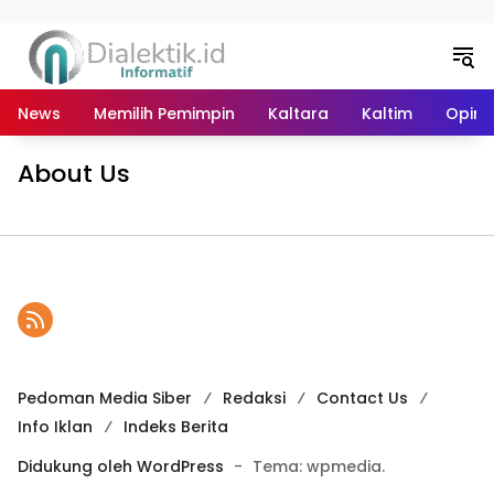
Langsung ke konten
News
Memilih Pemimpin
Kaltara
Kaltim
Opini 
About Us
Pedoman Media Siber
Redaksi
Contact Us
Info Iklan
Indeks Berita
Didukung oleh WordPress
-
Tema: wpmedia.