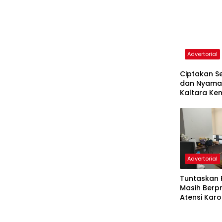
Advertorial
Ciptakan S
dan Nyaman
Kaltara Ke
Sosialisasi 
Tanjung Sel
Advertorial
Tuntaskan 
Masih Berpr
Atensi Kar