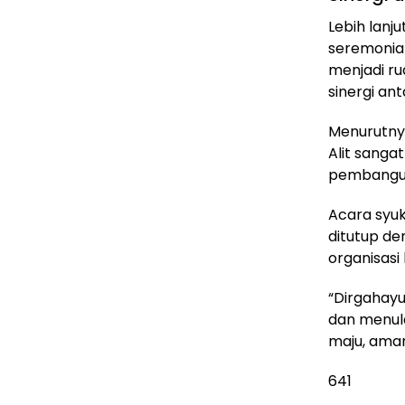
Lebih lanj
seremonial
menjadi r
sinergi a
Menurutnya
Alit sang
pembangun
Acara syu
ditutup de
organisasi
“Dirgahayu
dan menula
maju, aman
641