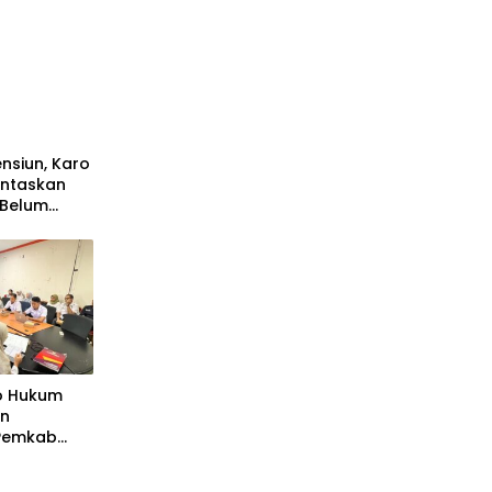
nsiun, Karo
untaskan
 Belum
ro Hukum
an
 Pemkab
astikan
ai