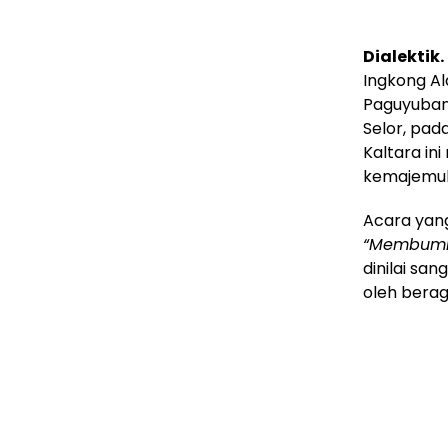
Dialektik.
Ingkong Al
Paguyuban 
Selor, pad
Kaltara in
kemajemuk
Acara yang
“Membumi
dinilai sa
oleh bera