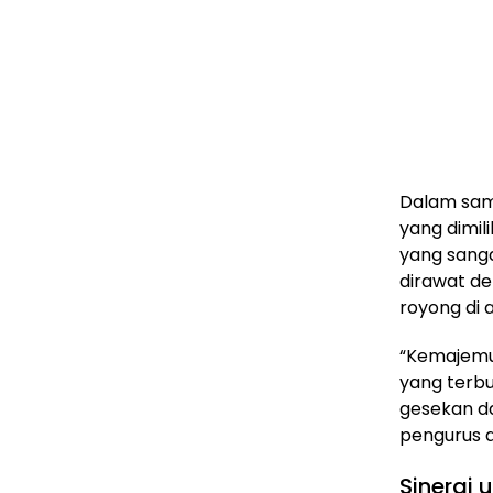
Dalam sam
yang dimil
yang sanga
dirawat de
royong di 
“Kemajemuk
yang terbu
gesekan d
pengurus d
Sinergi