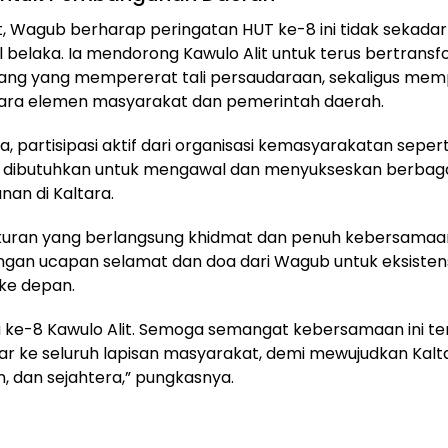
ut, Wagub berharap peringatan HUT ke-8 ini tidak sekada
 belaka. Ia mendorong Kawulo Alit untuk terus bertransf
uang yang mempererat tali persaudaraan, sekaligus me
ntara elemen masyarakat dan pemerintah daerah.
, partisipasi aktif dari organisasi kemasyarakatan seper
at dibutuhkan untuk mengawal dan menyukseskan berbag
an di Kaltara.
kuran yang berlangsung khidmat dan penuh kebersamaan
ngan ucapan selamat dan doa dari Wagub untuk eksisten
 ke depan.
 ke-8 Kawulo Alit. Semoga semangat kebersamaan ini ter
r ke seluruh lapisan masyarakat, demi mewujudkan Kalt
, dan sejahtera,” pungkasnya.