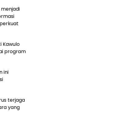
r menjadi
ormasi
mperkuat
ti Kawulo
ai program
 ini
si
us terjaga
ara yang