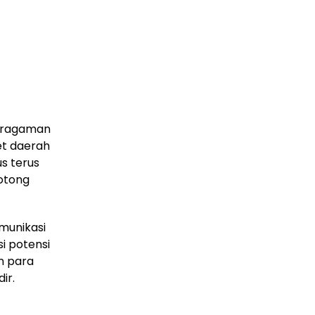
eragaman
et daerah
s terus
gotong
munikasi
i potensi
n para
ir.