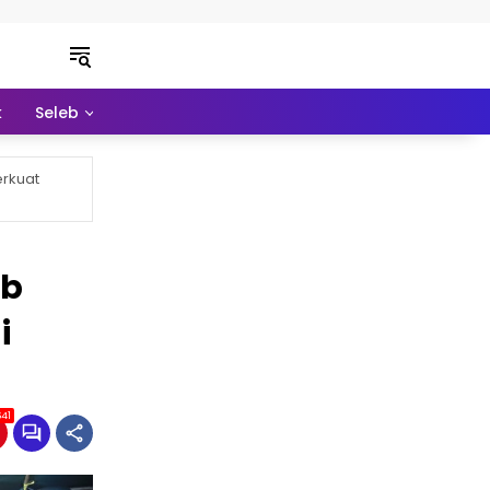
k
Seleb
Pendidikan
Ekonomi
Lainnya
erkuat
ub
i
41