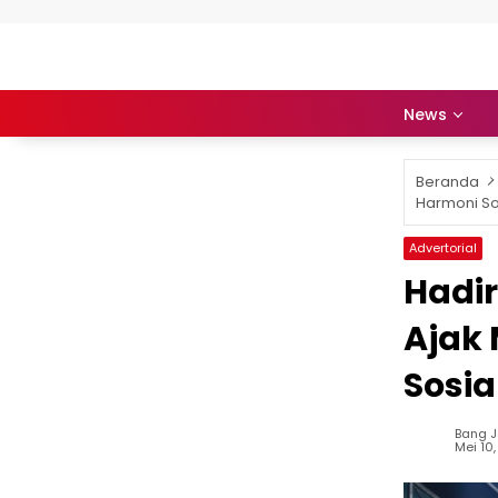
Langsung ke konten
News
Beranda
Harmoni Sos
Advertorial
Hadir
Ajak
Sosia
Bang 
Mei 10