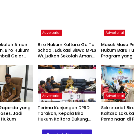
Advertorial
Advertorial
ekolah Aman
Biro Hukum Kaltara Go To
Masuk Masa Pe
, Biro Hukum
School, Edukasi Siswa MPLS
Hukum Baru T
mbali Gelar
Wujudkan Sekolah Aman
Program yang
di SMKN 2
dan Nyaman
Selesai
or
Advertorial
Advertorial
Raperda yang
Terima Kunjungan DPRD
Sekretariat Bi
oses, Jadi
Tarakan, Kepala Biro
Kaltara Lakuk
o Hukum
Hukum Kaltara Dukung
Pembinaan di
Percepatan Fasilitasi
Tana Tidung, P
Raperda Kepemudaan
Raperbup Sesu