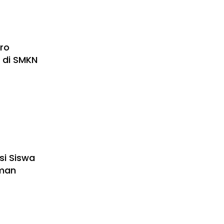
undang-
ro
i di SMKN
si Siswa
man