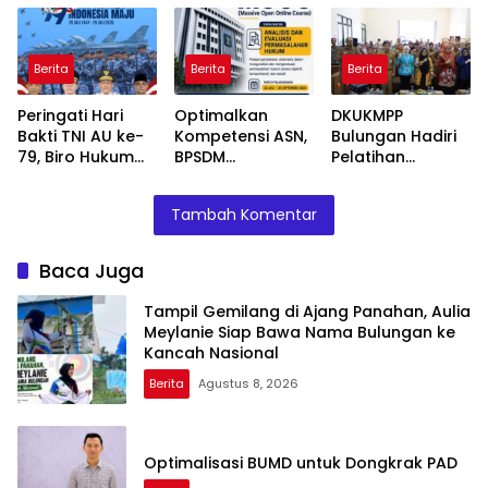
Bawa Nama
Bulungan
Bulungan ke
Semester I Tahun
Kancah Nasional
2026 Capai Nilai
Berita
Berita
Berita
86,03, Kategori
Baik
Peringati Hari
Optimalkan
DKUKMPP
Bakti TNI AU ke-
Kompetensi ASN,
Bulungan Hadiri
79, Biro Hukum
BPSDM
Pelatihan
Kaltara Ajak
Kemenkum
Kemasan Ramah
Teladani
Dorong
Lingkungan yang
Tambah Komentar
Semangat Para
Pemanfaatan
Digelar
Pahlawan
MOOC sebagai
Disperindagkop
Sarana Belajar
UKM Kaltara,
Baca Juga
Mandiri
Dorong IKM Naik
Kelas
Tampil Gemilang di Ajang Panahan, Aulia
Meylanie Siap Bawa Nama Bulungan ke
Kancah Nasional
Berita
Agustus 8, 2026
Optimalisasi BUMD untuk Dongkrak PAD