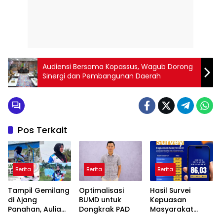
Audiensi Bersama Kopassus, Wagub Dorong
Sinergi dan Pembangunan Daerah
Pos Terkait
Berita
Berita
Berita
Tampil Gemilang
Optimalisasi
Hasil Survei
di Ajang
BUMD untuk
Kepuasan
Panahan, Aulia
Dongkrak PAD
Masyarakat
Meylanie Siap
Disdukcapil