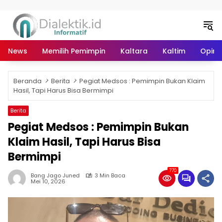
Langsung ke konten
News
Memilih Pemimpin
Kaltara
Kaltim
Opini 
Beranda
Berita
Pegiat Medsos : Pemimpin Bukan Klaim
Hasil, Tapi Harus Bisa Bermimpi
Berita
Pegiat Medsos : Pemimpin Bukan
Klaim Hasil, Tapi Harus Bisa
Bermimpi
770
Bang Jago Juned
3 Min Baca
Mei 10, 2026