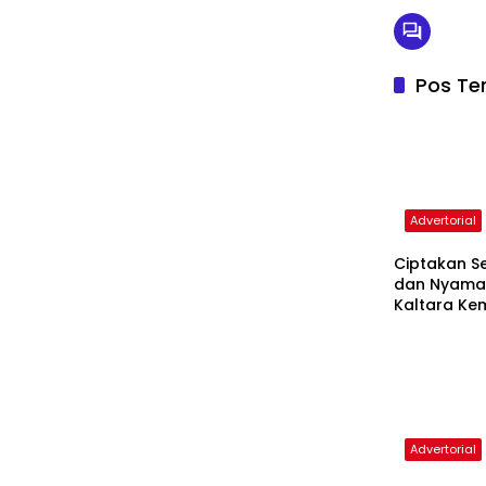
Pos Ter
Advertorial
Ciptakan S
dan Nyaman
Kaltara Ke
Sosialisasi 
Tanjung Sel
Advertorial