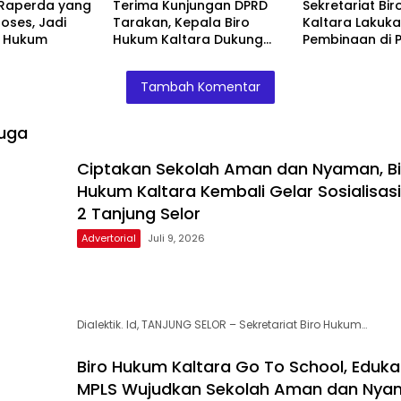
Raperda yang
Terima Kunjungan DPRD
Sekretariat Bi
oses, Jadi
Tarakan, Kepala Biro
Kaltara Lakuk
o Hukum
Hukum Kaltara Dukung
Pembinaan di
Percepatan Fasilitasi
Tana Tidung, P
Raperda Kepemudaan
Raperbup Sesu
Tambah Komentar
Peraturan Per
undangan
uga
Ciptakan Sekolah Aman dan Nyaman, Bi
Hukum Kaltara Kembali Gelar Sosialisas
2 Tanjung Selor
Advertorial
Juli 9, 2026
Dialektik. Id, TANJUNG SELOR – Sekretariat Biro Hukum…
Biro Hukum Kaltara Go To School, Eduka
MPLS Wujudkan Sekolah Aman dan Nya