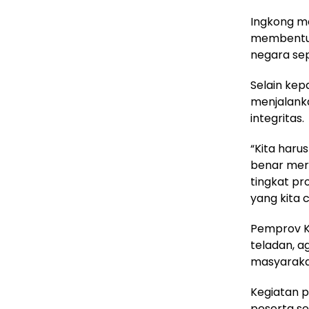
Ingkong me
membentuk
negara sep
Selain kep
menjalanka
integritas.
“Kita haru
benar meru
tingkat p
yang kita c
Pemprov K
teladan, a
masyaraka
Kegiatan 
peserta se