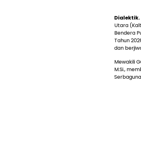
Dialektik.
Utara (Kal
Bendera Pu
Tahun 2026
dan berjiwa
Mewakili G
M.Si., mem
Serbaguna 