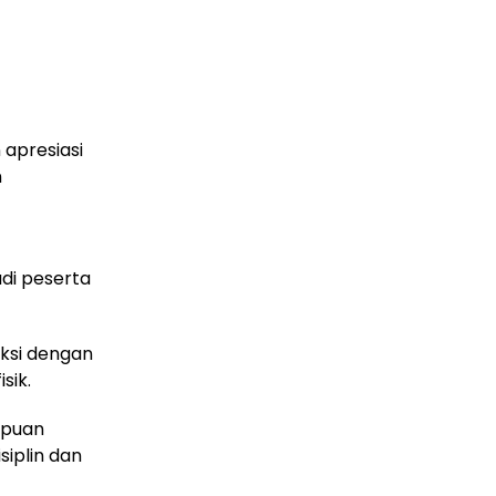
apresiasi
n
di peserta
eksi dengan
sik.
mpuan
siplin dan