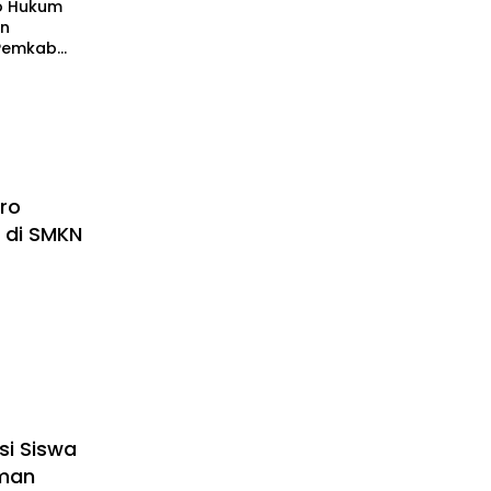
ro Hukum
an
 Pemkab
astikan
ai
undang-
ro
i di SMKN
si Siswa
man