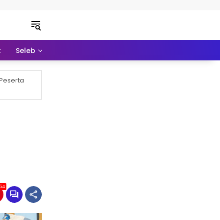
k
Seleb
Pendidikan
Ekonomi
Lainnya
 Peserta
54