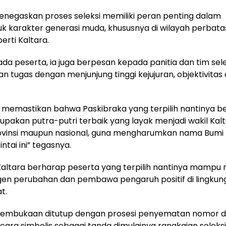
negaskan proses seleksi memiliki peran penting dalam
 karakter generasi muda, khususnya di wilayah perbat
erti Kaltara.
ada peserta, ia juga berpesan kepada panitia dan tim sel
n tugas dengan menjunjung tinggi kejujuran, objektivitas
s memastikan bahwa Paskibraka yang terpilih nantinya b
pakan putra-putri terbaik yang layak menjadi wakil Kalt
rovinsi maupun nasional, guna mengharumkan nama Bumi
intai ini” tegasnya.
altara berharap peserta yang terpilih nantinya mampu 
gen perubahan dan pembawa pengaruh positif di lingkun
t.
pembukaan ditutup dengan prosesi penyematan nomor 
cara simbolis sebagai tanda dimulainya rangkaian seleksi