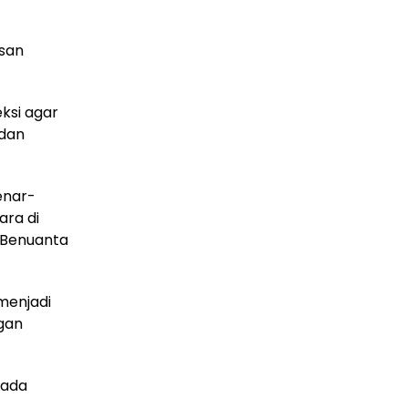
asan
eksi agar
 dan
enar-
ara di
 Benuanta
menjadi
gan
dada