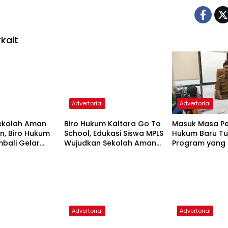
kait
Advertorial
Advertorial
ekolah Aman
Biro Hukum Kaltara Go To
Masuk Masa Pe
, Biro Hukum
School, Edukasi Siswa MPLS
Hukum Baru T
mbali Gelar
Wujudkan Sekolah Aman
Program yang
di SMKN 2
dan Nyaman
Selesai
or
Advertorial
Advertorial