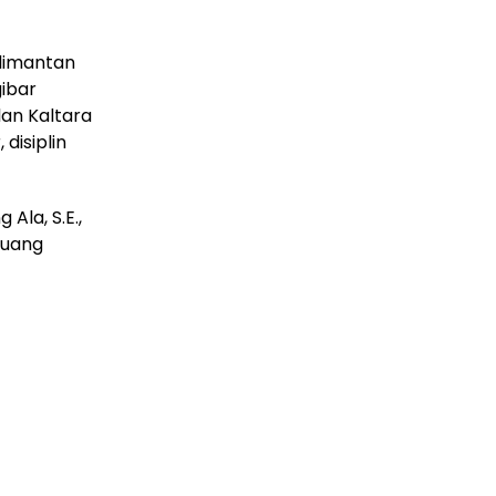
limantan
ibar
lan Kaltara
disiplin
Ala, S.E.,
Ruang