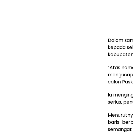
Dalam sam
kepada sel
kabupaten 
“Atas nama
mengucapka
calon Pask
Ia menging
serius, pe
Menurutny
baris-berb
semangat 