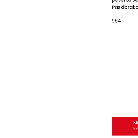
Paskibraka
954
Mo
E