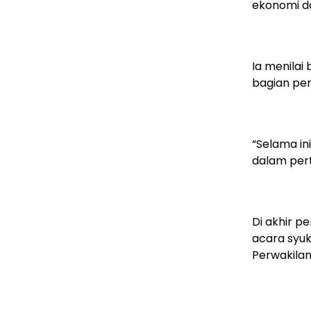
ekonomi d
Ia menilai
bagian pe
“Selama in
dalam pert
Di akhir 
acara syuk
Perwakilan 