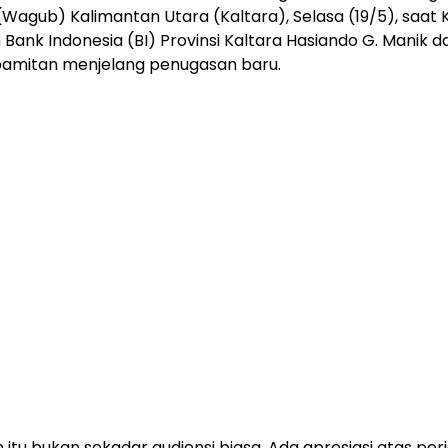
Wagub) Kalimantan Utara (Kaltara), Selasa (19/5), saat 
 Bank Indonesia (BI) Provinsi Kaltara Hasiando G. Manik 
pamitan menjelang penugasan baru.
itu bukan sekadar audiensi biasa. Ada apresiasi atas per