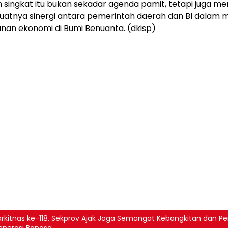
singkat itu bukan sekadar agenda pamit, tetapi juga me
uatnya sinergi antara pemerintah daerah dan BI dalam
an ekonomi di Bumi Benuanta. (dkisp)
rkitnas ke-118, Sekprov Ajak Jaga Semangat Kebangkitan dan Pe