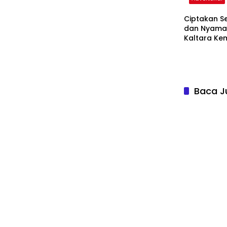
Ciptakan S
dan Nyaman
Kaltara Ke
Sosialisasi 
Tanjung Sel
Baca J