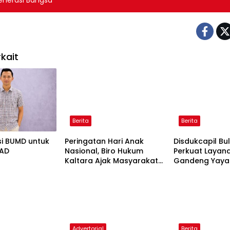
enerasi Bangsa
kait
Berita
Berita
si BUMD untuk
Peringatan Hari Anak
Disdukcapil Bu
PAD
Nasional, Biro Hukum
Perkuat Layanan
Kaltara Ajak Masyarakat
Gandeng Yaya
Untuk Penuhi Hak Anak-
Layani Penyan
Anak Agar Tumbuh
Disabilitas
Cerdas dan Berkarakter
Advertorial
Berita