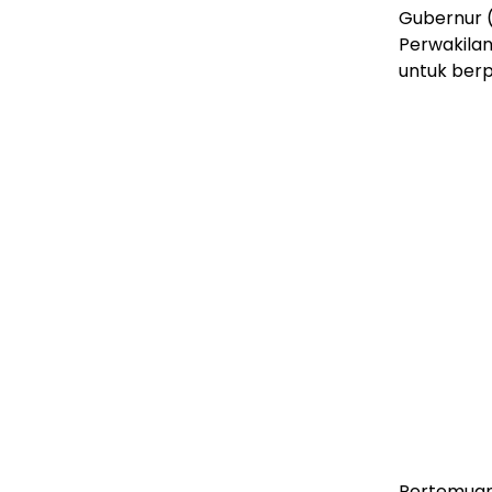
Gubernur (
Perwakilan
untuk ber
Pertemuan 