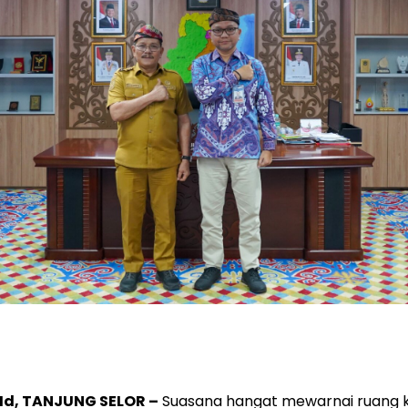
. Id, TANJUNG SELOR –
Suasana hangat mewarnai ruang k