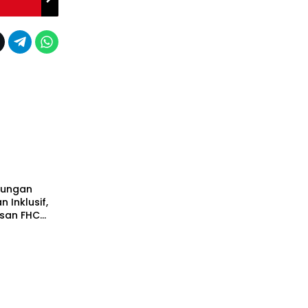
lungan
 Inklusif,
san FHC
dang