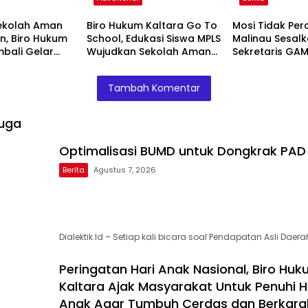
ekolah Aman
Biro Hukum Kaltara Go To
Mosi Tidak Per
, Biro Hukum
School, Edukasi Siswa MPLS
Malinau Sesal
mbali Gelar
Wujudkan Sekolah Aman
Sekretaris GAM
di SMKN 2
dan Nyaman
Tidak Amanah
or
Tambah Komentar
uga
Optimalisasi BUMD untuk Dongkrak PAD
Berita
Agustus 7, 2026
Dialektik.Id – Setiap kali bicara soal Pendapatan Asli Daera
Peringatan Hari Anak Nasional, Biro Hu
Kaltara Ajak Masyarakat Untuk Penuhi 
Anak Agar Tumbuh Cerdas dan Berkara