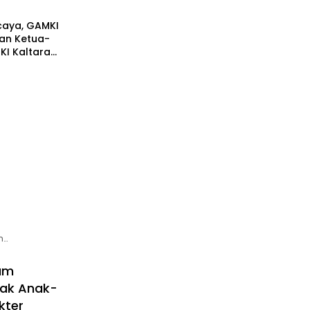
caya, GAMKI
kan Ketua-
KI Kaltara
h…
kum
Hak Anak-
kter