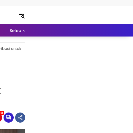
k
Seleb
Pendidikan
Ekonomi
Lainnya
ibusi untuk
k
751