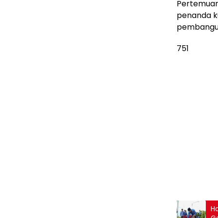
Pertemuan 
penanda k
pembangun
751
Ha