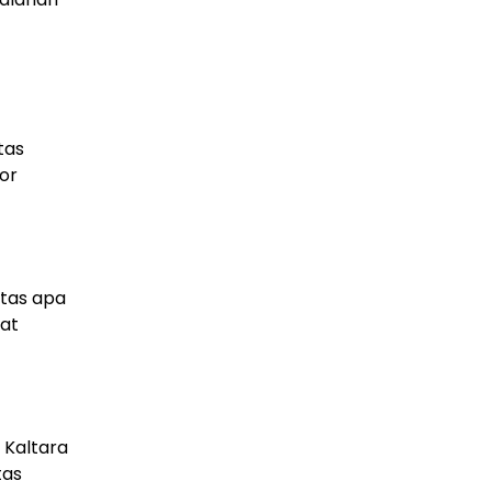
tas
or
atas apa
pat
 Kaltara
tas