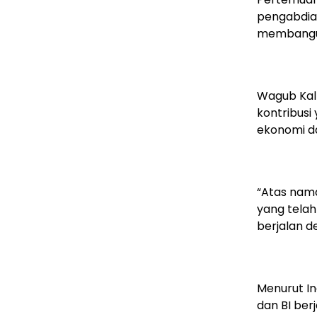
pengabdian
membangun
Wagub Kalt
kontribusi
ekonomi da
“Atas nama
yang telah
berjalan d
Menurut In
dan BI ber