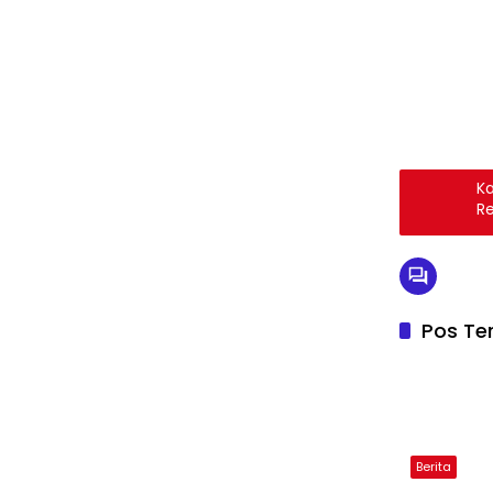
Ka
Re
Pos Ter
Berita