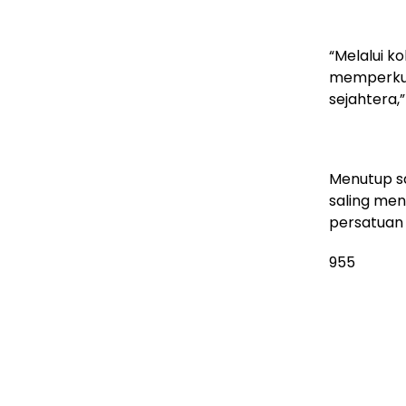
“Melalui k
memperkua
sejahtera,”
Menutup s
saling me
persatuan 
955