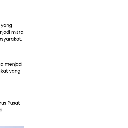
 yang
njadi mitra
asyarakat.
ga menjadi
kat yang
rus Pusat
di