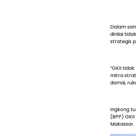
Dalam sam
dinilai ti
strategis 
“GKII tida
mitra str
damai, ruk
Ingkong t
(BPP) GKII
Makassar.