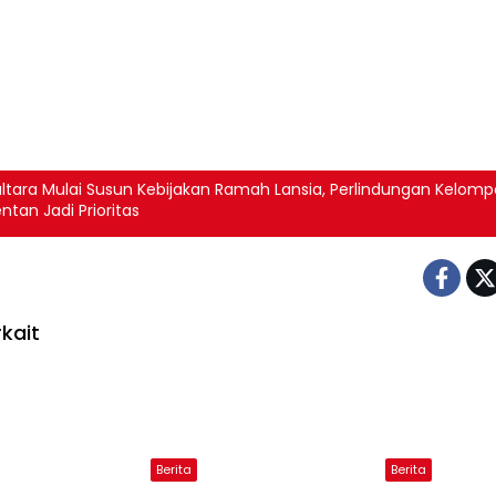
ltara Mulai Susun Kebijakan Ramah Lansia, Perlindungan Kelomp
ntan Jadi Prioritas
kait
Berita
Berita