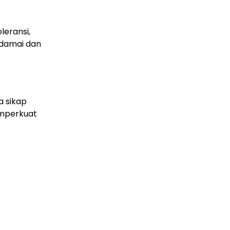
leransi,
 damai dan
 sikap
mperkuat