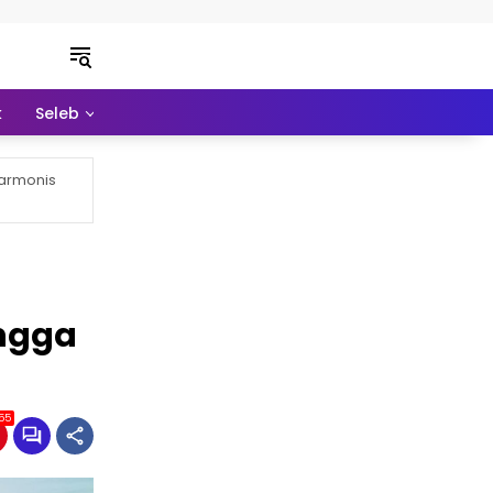
k
Seleb
Pendidikan
Ekonomi
Lainnya
Harmonis
ngga
55