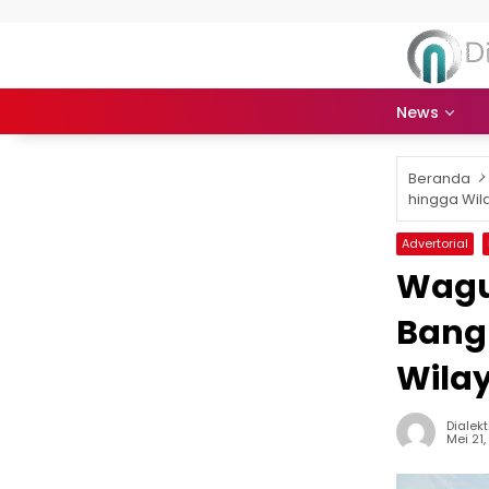
Langsung ke konten
News
Beranda
hingga Wil
Advertorial
Wagub
Bang
Wila
Dialekt
Mei 21