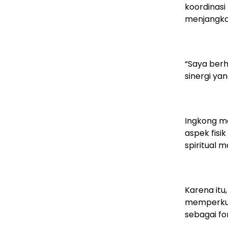
koordinasi
menjangka
“Saya ber
sinergi ya
Ingkong m
aspek fis
spiritual 
Karena itu
memperkua
sebagai fo