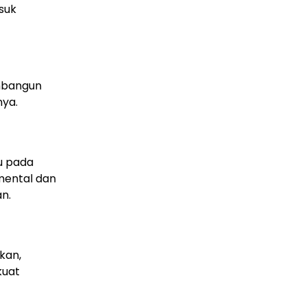
suk
mbangun
nya.
u pada
mental dan
n.
kan,
kuat