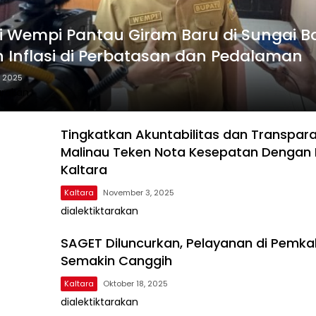
i Wempi Pantau Giram Baru di Sungai B
 Inflasi di Perbatasan dan Pedalaman
, 2025
arakan
Tingkatkan Akuntabilitas dan Transparas
Malinau Teken Nota Kesepatan Dengan
Kaltara
Kaltara
November 3, 2025
dialektiktarakan
SAGET Diluncurkan, Pelayanan di Pemka
Semakin Canggih
Kaltara
Oktober 18, 2025
dialektiktarakan