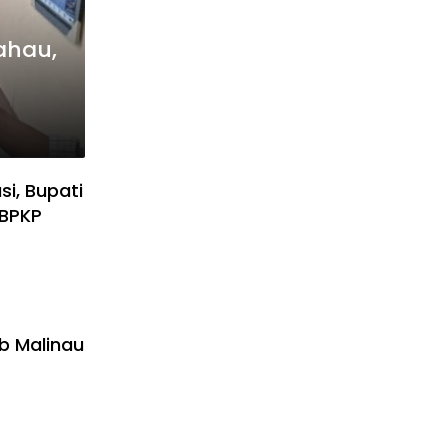
ahau,
i, Bupati
 BPKP
b Malinau