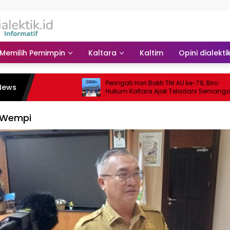
Memilih Pemimpin
Kaltara
Kaltim
Opini dialekti
Peringati Hari Bakti TNI AU ke-79, Biro
News
Hukum Kaltara Ajak Teladani Semangat
Para Pahlawan
 Wempi