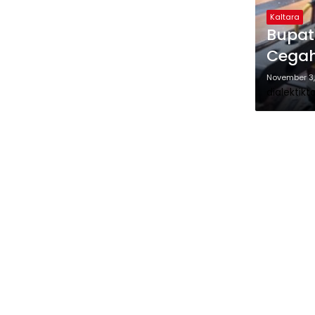
Kaltara
Bupat
Cegah
November 3
dialektikt