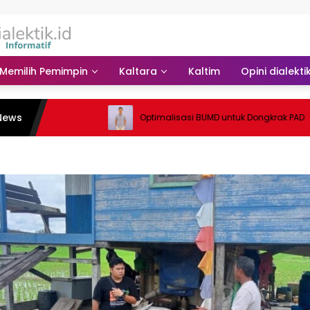
Memilih Pemimpin
Kaltara
Kaltim
Opini dialekti
News
Optimalisasi BUMD untuk Dongkrak PAD