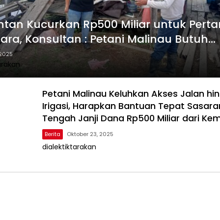
tan Kucurkan Rp500 Miliar untuk Perta
tara, Konsultan : Petani Malinau Butuh
struktur Penunjang
 2025
arakan
Petani Malinau Keluhkan Akses Jalan hi
Irigasi, Harapkan Bantuan Tepat Sasara
Tengah Janji Dana Rp500 Miliar dari Ke
Berita
Oktober 23, 2025
dialektiktarakan