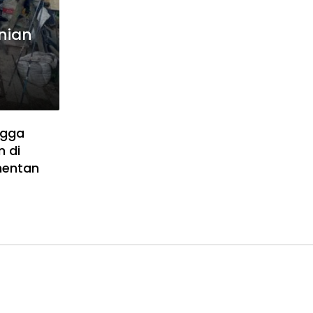
nian
ngga
n di
mentan