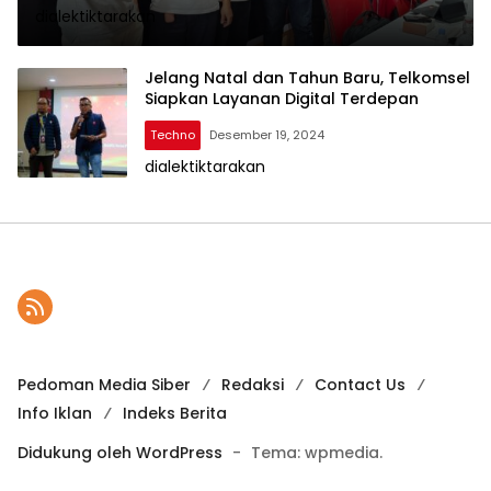
dialektiktarakan
Broadband
Jelang Natal dan Tahun Baru, Telkomsel
Siapkan Layanan Digital Terdepan
Techno
Desember 19, 2024
dialektiktarakan
Pedoman Media Siber
Redaksi
Contact Us
Info Iklan
Indeks Berita
Didukung oleh WordPress
-
Tema: wpmedia.