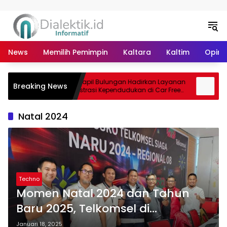
Langsung ke konten
News
Memilih Pemimpin
Kaltara
Kaltim
Opini 
Disdukcapil Bulungan Hadirkan Layanan
Hasi
Breaking News
PAD
Administrasi Kependudukan di Car Free
Disd
Day Tebu Kayan
2026 
Natal 2024
Techno
Momen Natal 2024 dan Tahun
Baru 2025, Telkomsel di
Kalimantan Catat Kenaikan Trafik
Januari 18, 2025