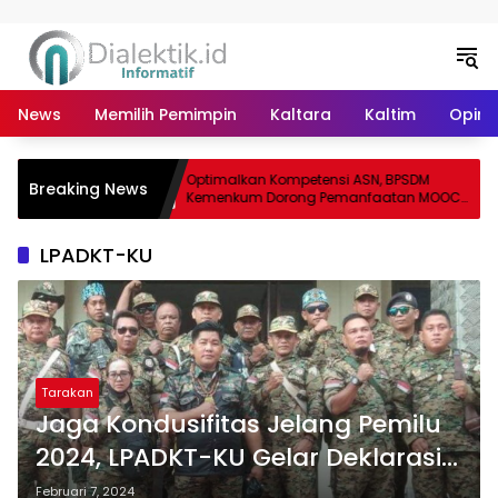
Langsung ke konten
News
Memilih Pemimpin
Kaltara
Kaltim
Opini 
e-79, Biro
Optimalkan Kompetensi ASN, BPSDM
Breaking News
ani Semangat
Kemenkum Dorong Pemanfaatan MOOC
sebagai Sarana Belajar Mandiri
LPADKT-KU
Tarakan
Jaga Kondusifitas Jelang Pemilu
2024, LPADKT-KU Gelar Deklarasi
Damai
Februari 7, 2024