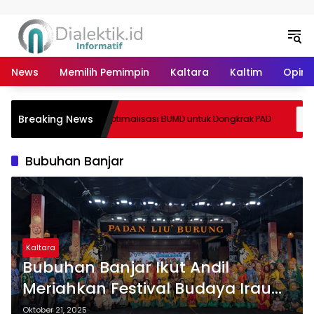
Langsung ke konten
News
Memilih Pemimpin
Kaltara
Kaltim
Opini 
nahan,
Breaking News
Optimalisasi BUMD untuk Dongkrak PAD
ama
l
Bubuhan Banjar
Kaltara
Bubuhan Banjar Ikut Andil
Meriahkan Festival Budaya Irau
ke-11 di Malinau
Oktober 21, 2025