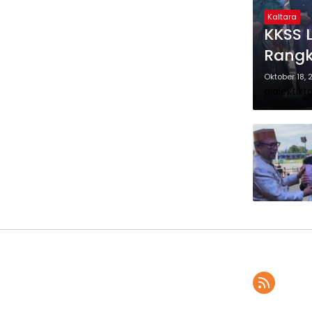
Kaltara
KKSS 
Rangk
Oktober 18, 
dialektikt