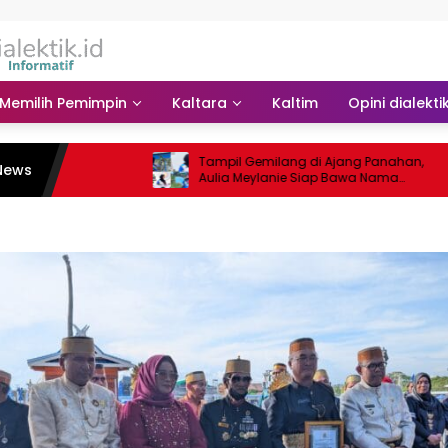
Memilih Pemimpin
Kaltara
Kaltim
Opini dialekti
Tampil Gemilang di Ajang Panahan,
News
Aulia Meylanie Siap Bawa Nama
Bulungan ke Kancah Nasional