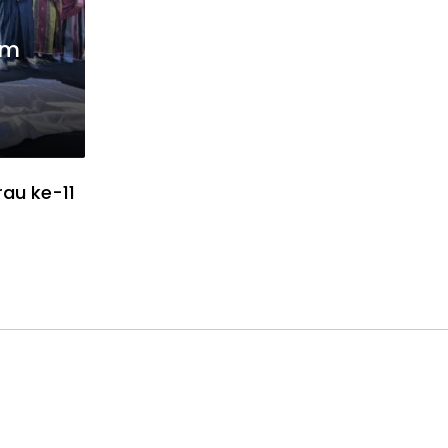
am
rau ke-11