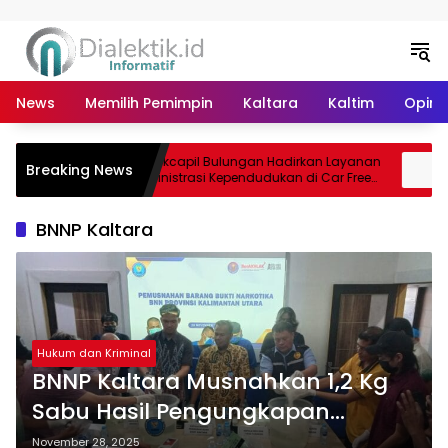
Langsung ke konten
News
Memilih Pemimpin
Kaltara
Kaltim
Opini 
Disdukcapil Bulungan Hadirkan Layanan
Hasi
Breaking News
PAD
Administrasi Kependudukan di Car Free
Disd
Day Tebu Kayan
2026
BNNP Kaltara
Hukum dan Kriminal
BNNP Kaltara Musnahkan 1,2 Kg
Sabu Hasil Pengungkapan
Oktober – November
November 28, 2025