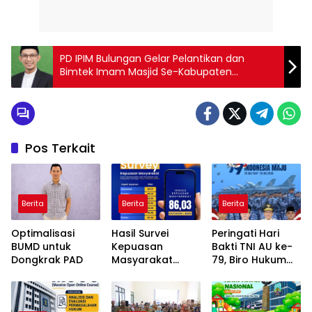
PD IPIM Bulungan Gelar Pelantikan dan
Bimtek Imam Masjid Se-Kabupaten
Bulungan
Pos Terkait
Berita
Berita
Berita
Optimalisasi
Hasil Survei
Peringati Hari
BUMD untuk
Kepuasan
Bakti TNI AU ke-
Dongkrak PAD
Masyarakat
79, Biro Hukum
Disdukcapil
Kaltara Ajak
Bulungan
Teladani
Semester I Tahun
Semangat Para