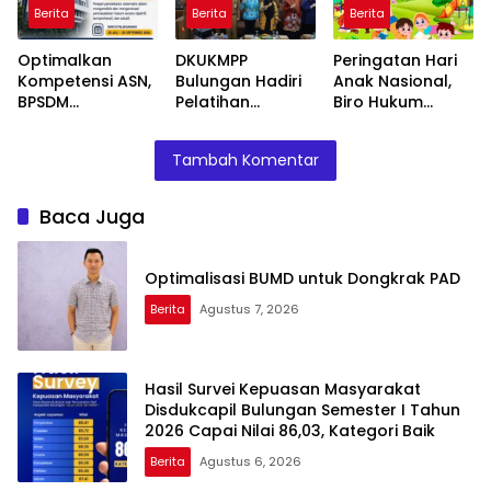
2026 Capai Nilai
Pahlawan
Berita
Berita
Berita
86,03, Kategori
Baik
Optimalkan
DKUKMPP
Peringatan Hari
Kompetensi ASN,
Bulungan Hadiri
Anak Nasional,
BPSDM
Pelatihan
Biro Hukum
Kemenkum
Kemasan Ramah
Kaltara Ajak
Dorong
Lingkungan yang
Masyarakat
Tambah Komentar
Pemanfaatan
Digelar
Untuk Penuhi Hak
MOOC sebagai
Disperindagkop
Anak-Anak Agar
Sarana Belajar
UKM Kaltara,
Tumbuh Cerdas
Baca Juga
Mandiri
Dorong IKM Naik
dan Berkarakter
Kelas
Optimalisasi BUMD untuk Dongkrak PAD
Berita
Agustus 7, 2026
Hasil Survei Kepuasan Masyarakat
Disdukcapil Bulungan Semester I Tahun
2026 Capai Nilai 86,03, Kategori Baik
Berita
Agustus 6, 2026