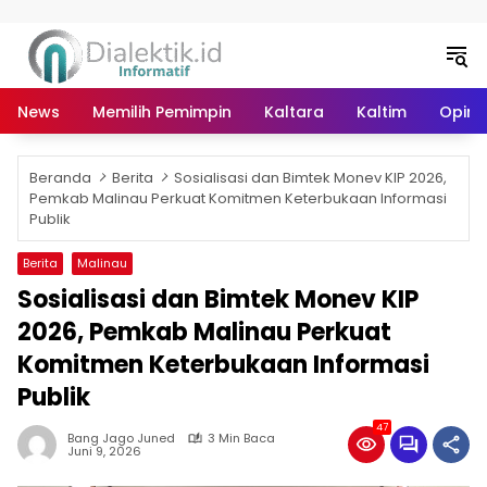
Langsung ke konten
News
Memilih Pemimpin
Kaltara
Kaltim
Opini 
Beranda
Berita
Sosialisasi dan Bimtek Monev KIP 2026,
Pemkab Malinau Perkuat Komitmen Keterbukaan Informasi
Publik
Berita
Malinau
Sosialisasi dan Bimtek Monev KIP
2026, Pemkab Malinau Perkuat
Komitmen Keterbukaan Informasi
Publik
47
Bang Jago Juned
3 Min Baca
Juni 9, 2026