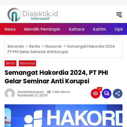
Langsung ke konten
News
Memilih Pemimpin
Kaltara
Kaltim
Opini 
Beranda
Berita
Nasional
Semangat Hakordia 2024,
PT PHI Gelar Seminar Anti Korupsi
Berita
Nasional
Semangat Hakordia 2024, PT PHI
Gelar Seminar Anti Korupsi
40
Dialektiktarakan
2 Min Baca
November 21, 2024