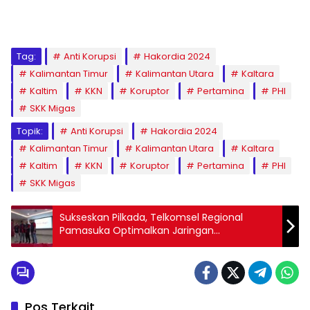
Tag:
Anti Korupsi
Hakordia 2024
Kalimantan Timur
Kalimantan Utara
Kaltara
Kaltim
KKN
Koruptor
Pertamina
PHI
SKK Migas
Topik:
Anti Korupsi
Hakordia 2024
Kalimantan Timur
Kalimantan Utara
Kaltara
Kaltim
KKN
Koruptor
Pertamina
PHI
SKK Migas
Sukseskan Pilkada, Telkomsel Regional
Pamasuka Optimalkan Jaringan
Telekomunikasi
Pos Terkait