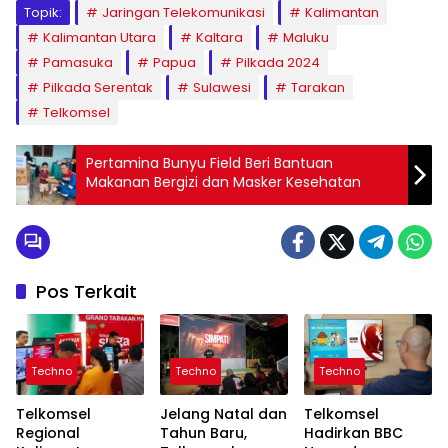
Topik:
Jaringan Telekomunikasi
Kalimantan
Kalimantan Utara
Kaltara
Maluku
Pamasuka
Papua
Pilkada 2024
Pilkada Serentak
Sulawesi
Tarakan
Telkomsel
Pertamina Bunyu Field Beri Bantuan
Makanan Bergizi dan Masker Kesehatan
Pos Terkait
Techno
Techno
Techno
Telkomsel
Jelang Natal dan
Telkomsel
Regional
Tahun Baru,
Hadirkan BBC