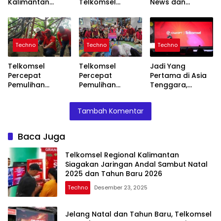
Kalimantan
Telkomsel
News dan
Siagakan
Luncurkan
CBeebies di
Jaringan Andal
Program “Nonton
IndiHome TV
Sambut Natal
Pasti SIMPATI”
Mulai Desember
2025 dan Tahun
Techno
Techno
Techno
Baru 2026
Telkomsel
Telkomsel
Jadi Yang
Percepat
Percepat
Pertama di Asia
Pemulihan
Pemulihan
Tenggara,
Jaringan di Tiga
Jaringan Hingga
Telkomsel dan
Provinsi
Salurkan
OpenAI
Tambah Komentar
Terdampak
Bantuan untuk
Luncurkan Paket
Bencana
Korban Bencana
Bundling
di Aceh, Sumut,
ChatGPT Go
Baca Juga
dan Sumbar
Pertama di Asia
Tenggara
Telkomsel Regional Kalimantan
Siagakan Jaringan Andal Sambut Natal
2025 dan Tahun Baru 2026
Techno
Desember 23, 2025
Jelang Natal dan Tahun Baru, Telkomsel