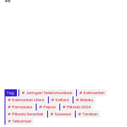
46
Tag:
Jaringan Telekomunikasi
Kalimantan
Kalimantan Utara
Kaltara
Maluku
Pamasuka
Papua
Pilkada 2024
Pilkada Serentak
Sulawesi
Tarakan
Telkomsel