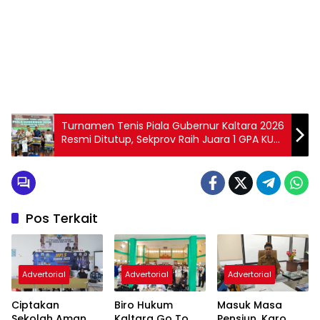
Turnamen Tenis Piala Gubernur Kaltara 2026
Resmi Ditutup, Sekprov Raih Juara 1 GPA KU
100 Tahun
Pos Terkait
Advertorial
Advertorial
Advertorial
Ciptakan
Biro Hukum
Masuk Masa
Sekolah Aman
Kaltara Go To
Pensiun, Karo