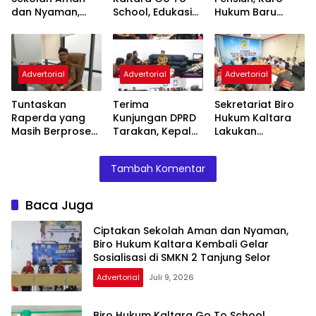
dan Nyaman,
School, Edukasi
Hukum Baru
Biro Hukum
Siswa MPLS
Tuntaskan
Kaltara Kembali
Wujudkan
Program yang
Gelar Sosialisasi
Sekolah Aman
Belum Selesai
di SMKN 2
dan Nyaman
Advertorial
Advertorial
Advertorial
Tanjung Selor
Tuntaskan
Terima
Sekretariat Biro
Raperda yang
Kunjungan DPRD
Hukum Kaltara
Masih Berproses,
Tarakan, Kepala
Lakukan
Jadi Atensi Karo
Biro Hukum
Pembinaan di
Hukum
Kaltara Dukung
Pemkab Tana
Tambah Komentar
Percepatan
Tidung, Pastikan
Fasilitasi
Raperbup Sesuai
Raperda
Peraturan
Baca Juga
Kepemudaan
Perundang-
undangan
Ciptakan Sekolah Aman dan Nyaman,
Biro Hukum Kaltara Kembali Gelar
Sosialisasi di SMKN 2 Tanjung Selor
Advertorial
Juli 9, 2026
Biro Hukum Kaltara Go To School,