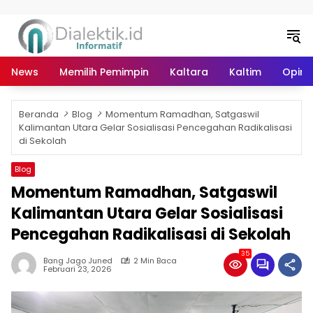
Langsung ke konten
News
Memilih Pemimpin
Kaltara
Kaltim
Opini 
Beranda
Blog
Momentum Ramadhan, Satgaswil
Kalimantan Utara Gelar Sosialisasi Pencegahan Radikalisasi
di Sekolah
Blog
Momentum Ramadhan, Satgaswil
Kalimantan Utara Gelar Sosialisasi
Pencegahan Radikalisasi di Sekolah
35
Bang Jago Juned
2 Min Baca
Februari 23, 2026