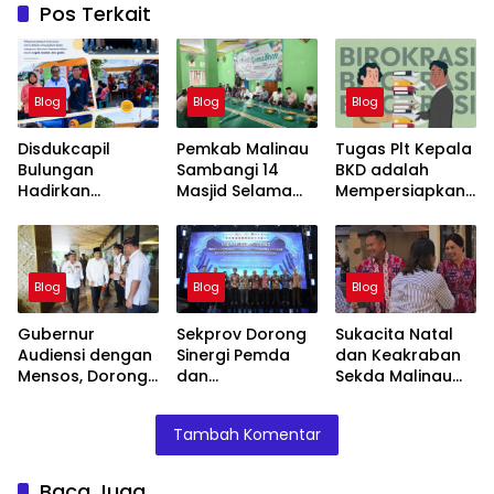
Pos Terkait
Blog
Blog
Blog
Disdukcapil
Pemkab Malinau
Tugas Plt Kepala
Bulungan
Sambangi 14
BKD adalah
Hadirkan
Masjid Selama
Mempersiapkan
Layanan
Ramadan,
Pejabat Definitif,
Administrasi
Langap Jadi Titik
Bukan
Kependudukan di
Awal
Mempertahanka
Car Free Day
n Jabatan Plt
Blog
Blog
Blog
Tebu Kayan
nya.
Gubernur
Sekprov Dorong
Sukacita Natal
Audiensi dengan
Sinergi Pemda
dan Keakraban
Mensos, Dorong
dan
Sekda Malinau
Percepatan
Bankaltimtara,
Warnai Open
Program
Perkuat Ekonomi
House di Rumah
Tambah Komentar
Kesejahteraan
Daerah
Jabatan
Baca Juga