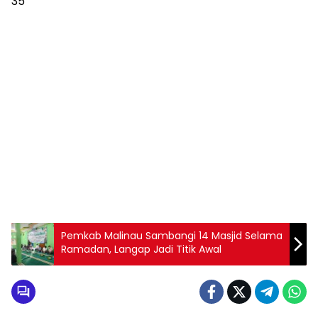
35
Pemkab Malinau Sambangi 14 Masjid Selama
Ramadan, Langap Jadi Titik Awal