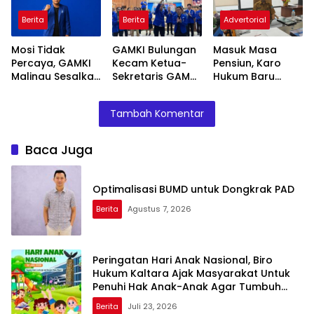
Anak-Anak Agar
Penyandang
Berita
Berita
Advertorial
Tumbuh Cerdas
Disabilitas
dan Berkarakter
Mosi Tidak
GAMKI Bulungan
Masuk Masa
Percaya, GAMKI
Kecam Ketua-
Pensiun, Karo
Malinau Sesalkan
Sekretaris GAMKI
Hukum Baru
Ketua-Sekretaris
Kaltara, Diduga
Tuntaskan
GAMKI Kaltara
Jadikan GAMKI
Program yang
Tambah Komentar
Tidak Amanah
Alat Kepentingan
Belum Selesai
Baca Juga
Optimalisasi BUMD untuk Dongkrak PAD
Berita
Agustus 7, 2026
Peringatan Hari Anak Nasional, Biro
Hukum Kaltara Ajak Masyarakat Untuk
Penuhi Hak Anak-Anak Agar Tumbuh
Cerdas dan Berkarakter
Berita
Juli 23, 2026