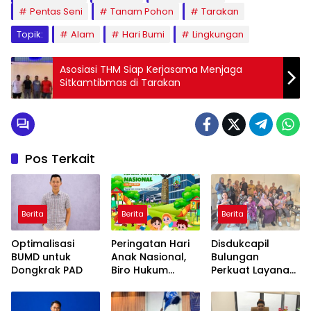
Pentas Seni
Tanam Pohon
Tarakan
Topik:
Alam
Hari Bumi
Lingkungan
Asosiasi THM Siap Kerjasama Menjaga
Sitkamtibmas di Tarakan
Pos Terkait
Berita
Berita
Berita
Optimalisasi
Peringatan Hari
Disdukcapil
BUMD untuk
Anak Nasional,
Bulungan
Dongkrak PAD
Biro Hukum
Perkuat Layanan
Kaltara Ajak
Inklusif, Gandeng
Masyarakat
Yayasan FHC
Untuk Penuhi Hak
Layani