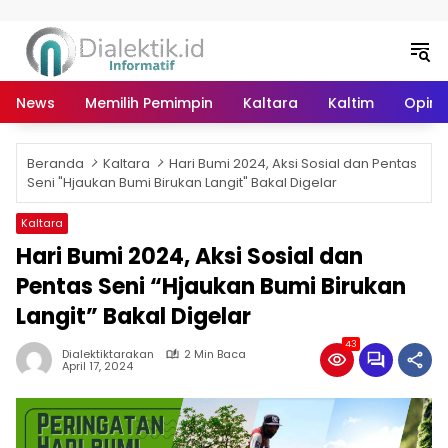
Langsung ke konten
News
Memilih Pemimpin
Kaltara
Kaltim
Opini 
Beranda
Kaltara
Hari Bumi 2024, Aksi Sosial dan Pentas
Seni "Hjaukan Bumi Birukan Langit" Bakal Digelar
Kaltara
Hari Bumi 2024, Aksi Sosial dan
Pentas Seni “Hjaukan Bumi Birukan
Langit” Bakal Digelar
43
Dialektiktarakan
2 Min Baca
April 17, 2024