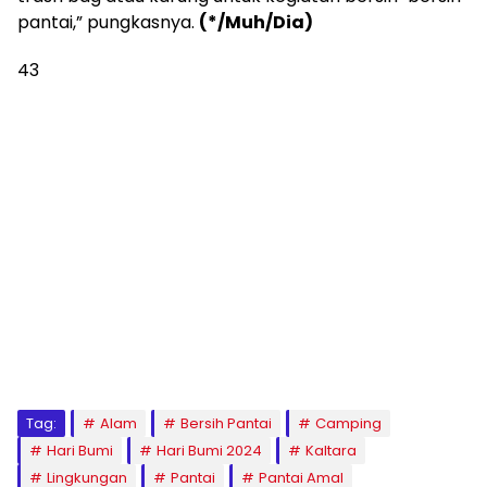
pantai,” pungkasnya.
(*/Muh/Dia)
43
Tag:
Alam
Bersih Pantai
Camping
Hari Bumi
Hari Bumi 2024
Kaltara
Lingkungan
Pantai
Pantai Amal