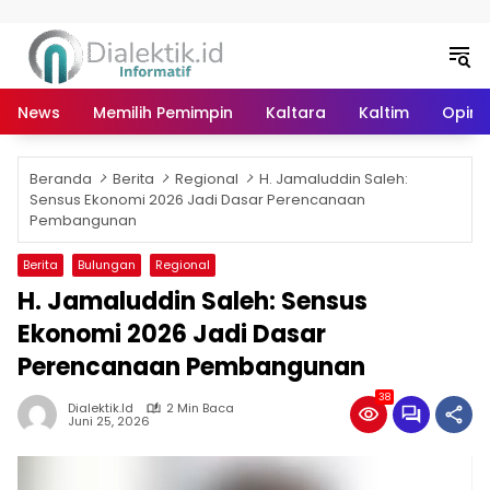
Langsung ke konten
News
Memilih Pemimpin
Kaltara
Kaltim
Opini 
Beranda
Berita
Regional
H. Jamaluddin Saleh:
Sensus Ekonomi 2026 Jadi Dasar Perencanaan
Pembangunan
Berita
Bulungan
Regional
H. Jamaluddin Saleh: Sensus
Ekonomi 2026 Jadi Dasar
Perencanaan Pembangunan
38
Dialektik.id
2 Min Baca
Juni 25, 2026