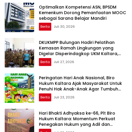
Optimalkan Kompetensi ASN, BPSDM
Kemenkum Dorong Pemanfaatan MOOC
sebagai Sarana Belajar Mandiri
Berita
Juli 30, 2026
DKUKMPP Bulungan Hadiri Pelatihan
Kemasan Ramah Lingkungan yang
Digelar Disperindagkop UKM Kaltara,
Dorong IKM Naik Kelas
Berita
Juli 27, 2026
Peringatan Hari Anak Nasional, Biro
Hukum Kaltara Ajak Masyarakat Untuk
Penuhi Hak Anak-Anak Agar Tumbuh
Cerdas dan Berkarakter
Berita
Juli 23, 2026
Hari Bhakti Adhyaksa ke-66, Plt Biro
Hukum Kaltara: Momentum Perkuat
Penegakan Hukum yang Adil dan
Transparan