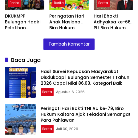
Berita
Berita
Berita
86,03, Kategori
Sarana Belajar
Baik
Mandiri
DKUKMPP
Peringatan Hari
Hari Bhakti
Bulungan Hadiri
Anak Nasional,
Adhyaksa ke-66,
Pelatihan
Biro Hukum
Plt Biro Hukum
Kemasan Ramah
Kaltara Ajak
Kaltara:
Lingkungan yang
Masyarakat
Momentum
Tambah Komentar
Digelar
Untuk Penuhi Hak
Perkuat
Disperindagkop
Anak-Anak Agar
Penegakan
UKM Kaltara,
Tumbuh Cerdas
Hukum yang Adil
Baca Juga
Dorong IKM Naik
dan Berkarakter
dan Transparan
Kelas
Hasil Survei Kepuasan Masyarakat
Disdukcapil Bulungan Semester I Tahun
2026 Capai Nilai 86,03, Kategori Baik
Berita
Agustus 6, 2026
Peringati Hari Bakti TNI AU ke-79, Biro
Hukum Kaltara Ajak Teladani Semangat
Para Pahlawan
Berita
Juli 30, 2026