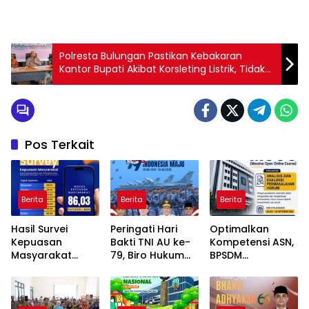
Polresta Bulungan Pastikan Kebakaran
Kantor Bupati Akibat Korsleting Listrik, Tidak
Ada Unsur Pidana
Pos Terkait
Berita
Berita
Berita
Hasil Survei
Peringati Hari
Optimalkan
Kepuasan
Bakti TNI AU ke-
Kompetensi ASN,
Masyarakat
79, Biro Hukum
BPSDM
Disdukcapil
Kaltara Ajak
Kemenkum
Bulungan
Teladani
Dorong
Semester I Tahun
Semangat Para
Pemanfaatan
2026 Capai Nilai
Pahlawan
MOOC sebagai