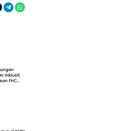
lungan
 Inklusif,
san FHC
dang