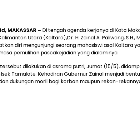
. Id, MAKASSAR –
Di tengah agenda kerjanya di Kota Maka
limantan Utara (Kaltara),Dr. H. Zainal A. Paliwang, S.H., 
kan diri mengunjungi seorang mahasiswi asal Kaltara y
masa pemulihan pascakejadian yang dialaminya.
tersebut dilakukan di asrama putri, Jumat (15/5), didampi
lsek Tamalate. Kehadiran Gubernur Zainal menjadi bent
 dan dukungan moril bagi korban maupun rekan-rekanny