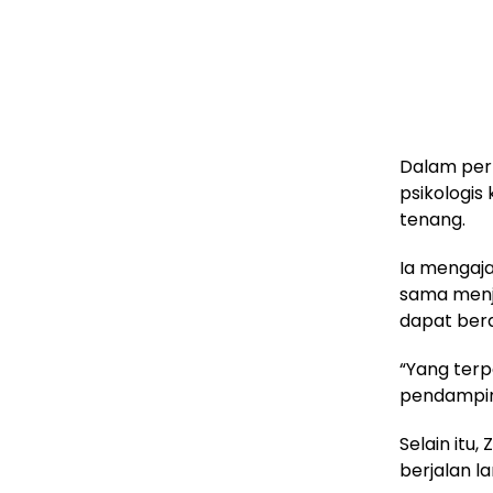
Dalam per
psikologis
tenang.
Ia mengaj
sama menja
dapat ber
“Yang ter
pendamping
Selain itu
berjalan 