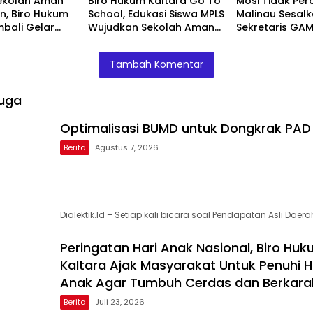
ekolah Aman
Biro Hukum Kaltara Go To
Mosi Tidak Per
, Biro Hukum
School, Edukasi Siswa MPLS
Malinau Sesal
mbali Gelar
Wujudkan Sekolah Aman
Sekretaris GAM
di SMKN 2
dan Nyaman
Tidak Amanah
or
Tambah Komentar
uga
Optimalisasi BUMD untuk Dongkrak PAD
Berita
Agustus 7, 2026
Dialektik.Id – Setiap kali bicara soal Pendapatan Asli Daera
Peringatan Hari Anak Nasional, Biro Hu
Kaltara Ajak Masyarakat Untuk Penuhi 
Anak Agar Tumbuh Cerdas dan Berkara
Berita
Juli 23, 2026