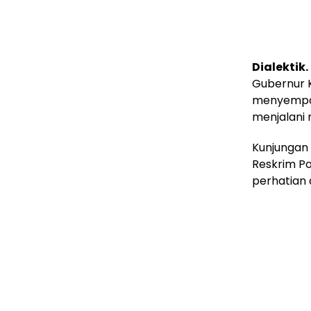
Dialektik
Gubernur Ka
menyempat
menjalani 
Kunjungan 
Reskrim Po
perhatian