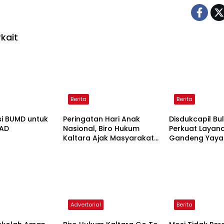
kait
Berita
Berita
si BUMD untuk
Peringatan Hari Anak
Disdukcapil Bu
PAD
Nasional, Biro Hukum
Perkuat Layanan
Kaltara Ajak Masyarakat
Gandeng Yaya
Untuk Penuhi Hak Anak-
Layani Penyan
Anak Agar Tumbuh
Disabilitas
Cerdas dan Berkarakter
Advertorial
Berita