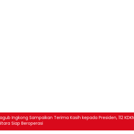
gub Ingkong Sampaikan Terima Kasih kepada Presiden, 112 KDK
ltara Siap Beroperasi