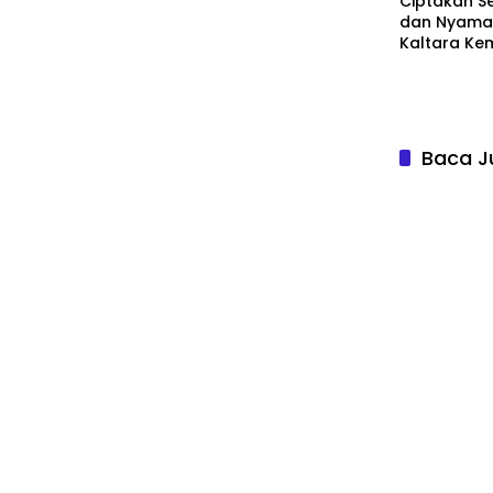
Ciptakan S
dan Nyaman
Kaltara Ke
Sosialisasi 
Tanjung Sel
Baca J