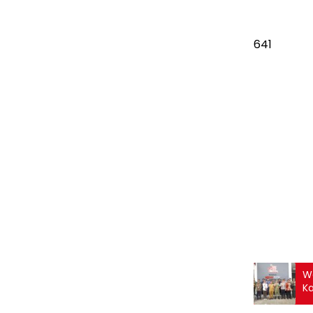
641
Wa
Ka