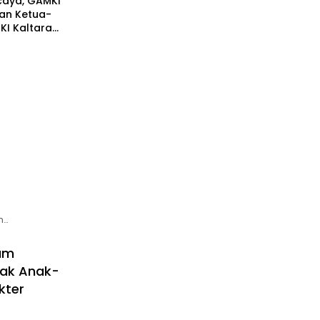
caya, GAMKI
kan Ketua-
KI Kaltara
h…
kum
Hak Anak-
kter