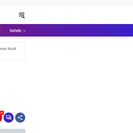
k
Seleb
Pendidikan
Ekonomi
Lainnya
swi Asal
41