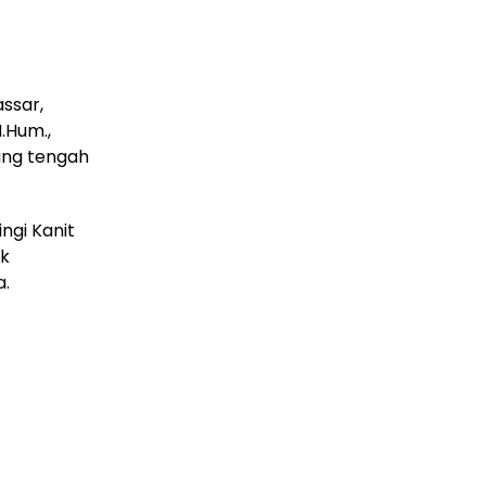
ssar,
M.Hum.,
ang tengah
ngi Kanit
uk
a.