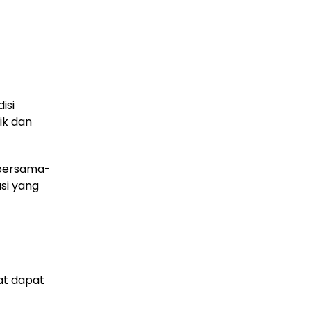
isi
ik dan
 bersama-
si yang
at dapat