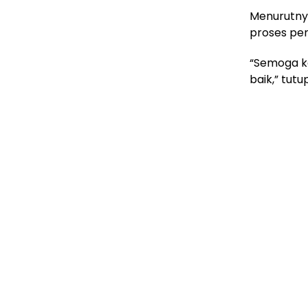
Menurutny
proses pe
“Semoga ko
baik,” tutu