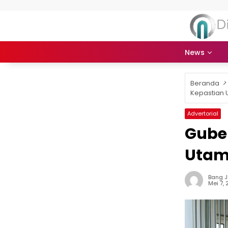
Langsung ke konten
News
Beranda
Kepastian 
Advertorial
Guber
Utam
Bang 
Mei 7,