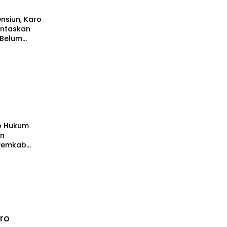
nsiun, Karo
untaskan
 Belum
ro Hukum
an
 Pemkab
astikan
ai
undang-
ro