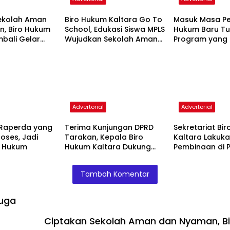
ekolah Aman
Biro Hukum Kaltara Go To
Masuk Masa Pe
, Biro Hukum
School, Edukasi Siswa MPLS
Hukum Baru T
mbali Gelar
Wujudkan Sekolah Aman
Program yang
di SMKN 2
dan Nyaman
Selesai
or
Advertorial
Advertorial
Raperda yang
Terima Kunjungan DPRD
Sekretariat Bi
oses, Jadi
Tarakan, Kepala Biro
Kaltara Lakuk
o Hukum
Hukum Kaltara Dukung
Pembinaan di
Percepatan Fasilitasi
Tana Tidung, P
Raperda Kepemudaan
Raperbup Sesu
Tambah Komentar
Peraturan Per
undangan
uga
Ciptakan Sekolah Aman dan Nyaman, Bi