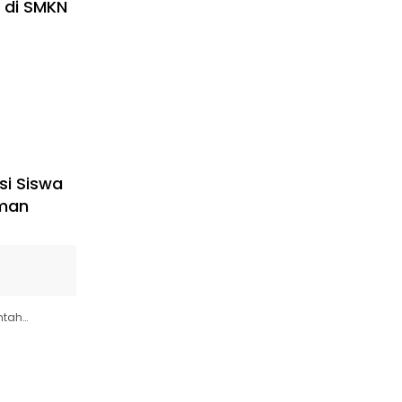
i di SMKN
si Siswa
man
ntah…