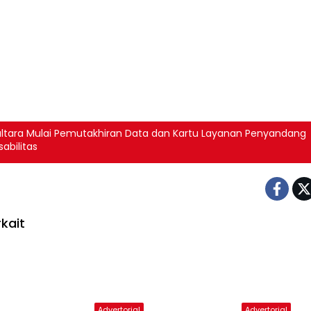
altara Mulai Pemutakhiran Data dan Kartu Layanan Penyandang
sabilitas
kait
Advertorial
Advertorial