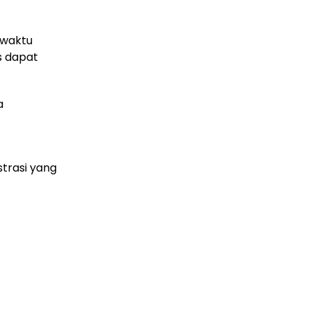
 waktu
s dapat
a
strasi yang