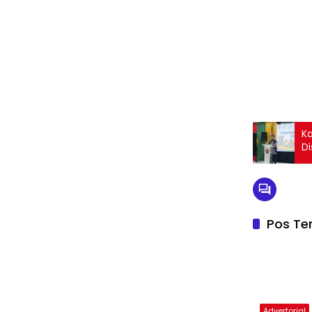
K
Di
Pos Ter
Advertorial