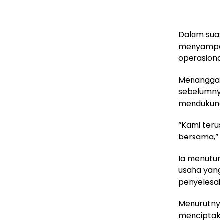
Dalam suas
menyampaik
operasiona
Menanggap
sebelumny
mendukung 
“Kami teru
bersama,” 
Ia menutu
usaha yan
penyelesai
Menurutny
menciptaka