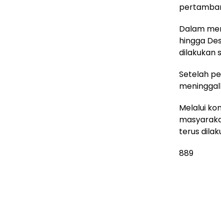
pertambang
Dalam men
hingga Des
dilakukan 
Setelah pe
meninggalk
Melalui ko
masyarakat
terus dila
889