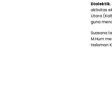
Dialektik.
aktivitas 
Utara (Ka
guna menca
Suasana ter
M.Hum mene
Halaman Ka