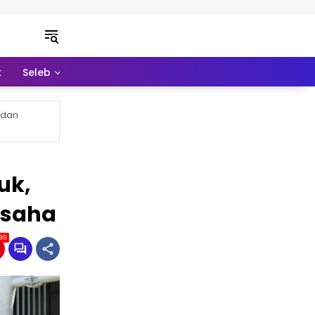
k
Seleb
Pendidikan
Ekonomi
Lainnya
 dan
uk,
Usaha
89