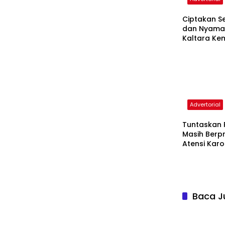
Ciptakan S
dan Nyaman
Kaltara Ke
Sosialisasi 
Tanjung Sel
Advertorial
Tuntaskan 
Masih Berpr
Atensi Kar
Baca J