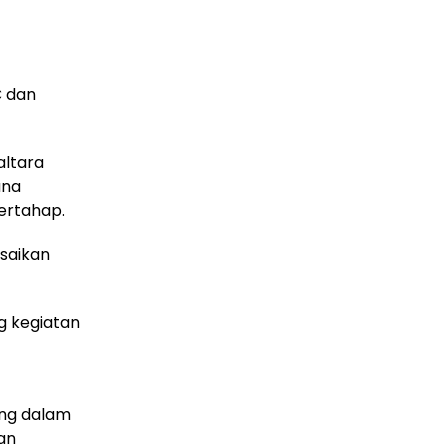
C dan
altara
una
ertahap.
esaikan
g kegiatan
ing dalam
an