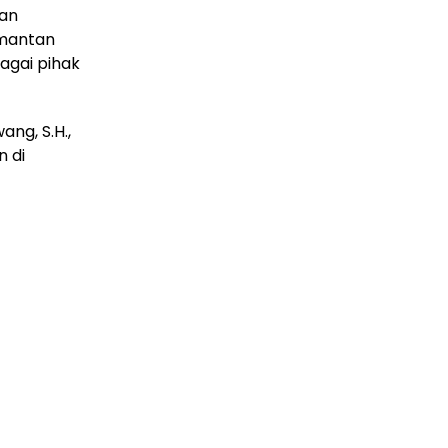
ran
imantan
agai pihak
ang, S.H.,
n di