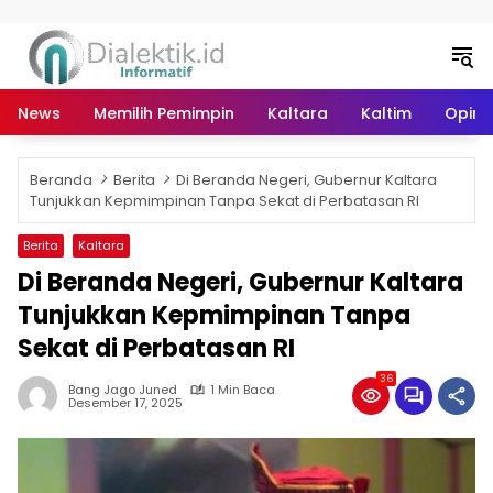
Langsung ke konten
News
Memilih Pemimpin
Kaltara
Kaltim
Opini 
Beranda
Berita
Di Beranda Negeri, Gubernur Kaltara
Tunjukkan Kepmimpinan Tanpa Sekat di Perbatasan RI
Berita
Kaltara
Di Beranda Negeri, Gubernur Kaltara
Tunjukkan Kepmimpinan Tanpa
Sekat di Perbatasan RI
36
Bang Jago Juned
1 Min Baca
Desember 17, 2025