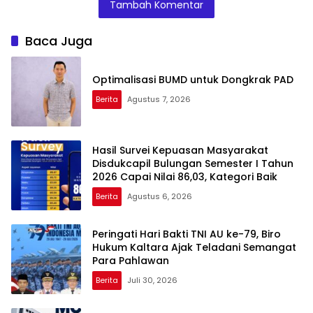
Tambah Komentar
Pemanfaatan
Digelar
Untuk Penuhi Hak
MOOC sebagai
Disperindagkop
Anak-Anak Agar
Sarana Belajar
UKM Kaltara,
Tumbuh Cerdas
Baca Juga
Mandiri
Dorong IKM Naik
dan Berkarakter
Kelas
Optimalisasi BUMD untuk Dongkrak PAD
Berita
Agustus 7, 2026
Hasil Survei Kepuasan Masyarakat
Disdukcapil Bulungan Semester I Tahun
2026 Capai Nilai 86,03, Kategori Baik
Berita
Agustus 6, 2026
Peringati Hari Bakti TNI AU ke-79, Biro
Hukum Kaltara Ajak Teladani Semangat
Para Pahlawan
Berita
Juli 30, 2026