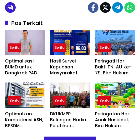
Pos Terkait
Berita
Berita
Berita
Optimalisasi
Hasil Survei
Peringati Hari
BUMD untuk
Kepuasan
Bakti TNI AU ke-
Dongkrak PAD
Masyarakat
79, Biro Hukum
Disdukcapil
Kaltara Ajak
Bulungan
Teladani
Semester I Tahun
Semangat Para
2026 Capai Nilai
Pahlawan
Berita
Berita
Berita
86,03, Kategori
Baik
Optimalkan
DKUKMPP
Peringatan Hari
Kompetensi ASN,
Bulungan Hadiri
Anak Nasional,
BPSDM
Pelatihan
Biro Hukum
Kemenkum
Kemasan Ramah
Kaltara Ajak
Dorong
Lingkungan yang
Masyarakat