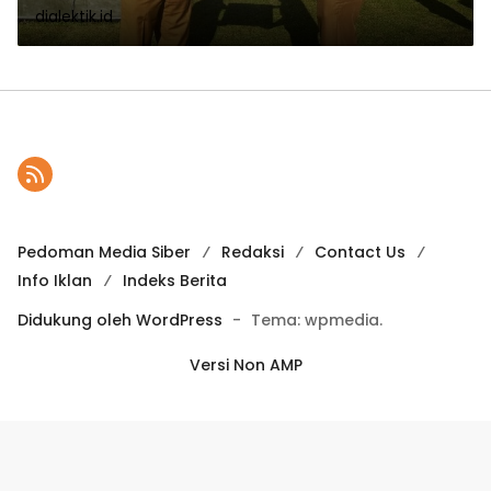
dialektik.id
Award 2025
Pedoman Media Siber
Redaksi
Contact Us
Info Iklan
Indeks Berita
Didukung oleh WordPress
-
Tema: wpmedia.
Versi Non AMP