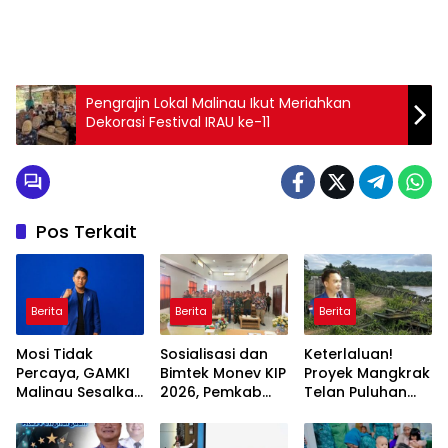
Pengrajin Lokal Malinau Ikut Meriahkan
Dekorasi Festival IRAU ke-11
Pos Terkait
Berita
Berita
Berita
Mosi Tidak
Sosialisasi dan
Keterlaluan!
Percaya, GAMKI
Bimtek Monev KIP
Proyek Mangkrak
Malinau Sesalkan
2026, Pemkab
Telan Puluhan
Ketua-Sekretaris
Malinau Perkuat
Miliar, Kontraktor
GAMKI Kaltara
Komitmen
Kebal Hukum