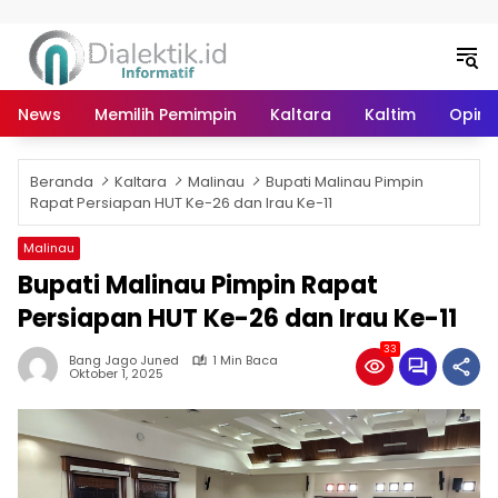
Langsung ke konten
News
Memilih Pemimpin
Kaltara
Kaltim
Opini 
Beranda
Kaltara
Malinau
Bupati Malinau Pimpin
Rapat Persiapan HUT Ke-26 dan Irau Ke-11
Malinau
Bupati Malinau Pimpin Rapat
Persiapan HUT Ke-26 dan Irau Ke-11
33
Bang Jago Juned
1 Min Baca
Oktober 1, 2025