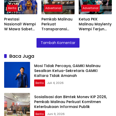
Tidak Amanah
Keterbukaan
Informasi Publik
Berita
Advertorial
Advertorial
Prestasi
Pemkab Malinau
Ketua PKK
Nasional! Wempi
Perkuat
Malinau Maylenty
W Mawa Sabet
Transparansi
Wempi Terjun
Penghargaan
Aset Lewat
Langsung Layani
TOP Dewan
Pengarahan BPK
Kesehatan
Tambah Komentar
Pembina BUMD
RI
Warga
Baca Juga
Mosi Tidak Percaya, GAMKI Malinau
Sesalkan Ketua-Sekretaris GAMKI
Kaltara Tidak Amanah
Berita
Juli 4, 2026
Sosialisasi dan Bimtek Monev KIP 2026,
Pemkab Malinau Perkuat Komitmen
Keterbukaan Informasi Publik
Berita
Juni 9, 2026