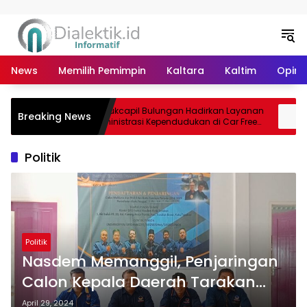
Langsung ke konten
News
Memilih Pemimpin
Kaltara
Kaltim
Opini 
Disdukcapil Bulungan Hadirkan Layanan
H
Breaking News
ak PAD
Administrasi Kependudukan di Car Free
D
Day Tebu Kayan
2
Politik
Politik
Nasdem Memanggil, Penjaringan
Calon Kepala Daerah Tarakan
Mulai Dibuka
April 29, 2024