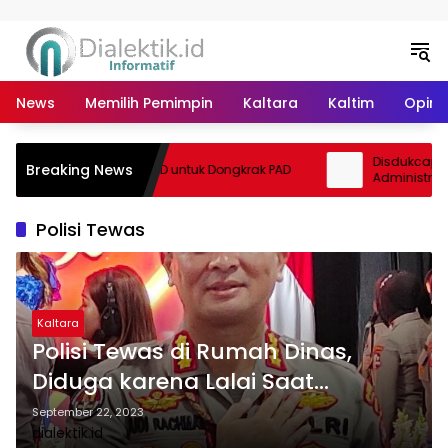
Langsung ke konten
News
Memilih Pemimpin
Kaltara
Kaltim
Opini 
Disdukcapil B
Breaking News
Optimalisasi BUMD untuk Dongkrak PAD
Administrasi 
Day Tebu Kay
Polisi Tewas
Kaltara
Polisi Tewas di Rumah Dinas,
Diduga karena Lalai Saat
Bersihkan Senpi
September 22, 2023
dialektik.id