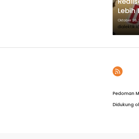
Realis
Lebih
Oktober 26,
dialektik.i
Pedoman Me
Didukung o