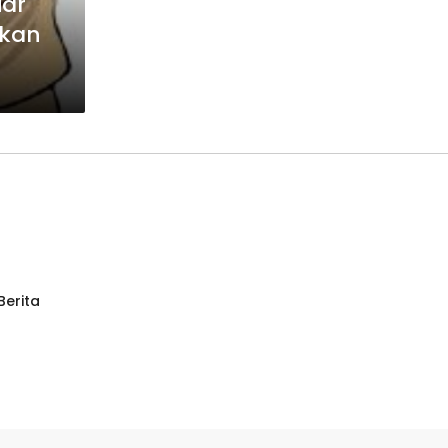
iar
bkan
Berita