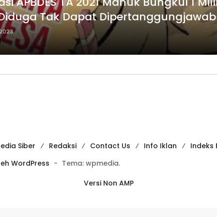
asi APBDES TA 2021 Manuk Bungkul 1 Mill
 Diduga Tak Dapat Dipertanggungjawa
 2023
d
dia Siber
Redaksi
Contact Us
Info Iklan
Indeks 
leh WordPress
-
Tema: wpmedia.
Versi Non AMP