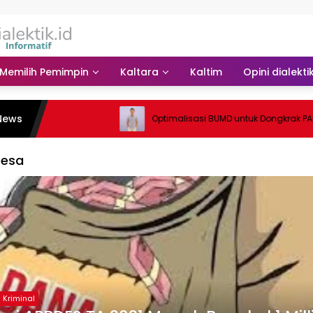
Memilih Pemimpin
Kaltara
Kaltim
Opini dialekti
News
Optimalisasi BUMD untuk Dongkrak PAD
Desa
Kriminal