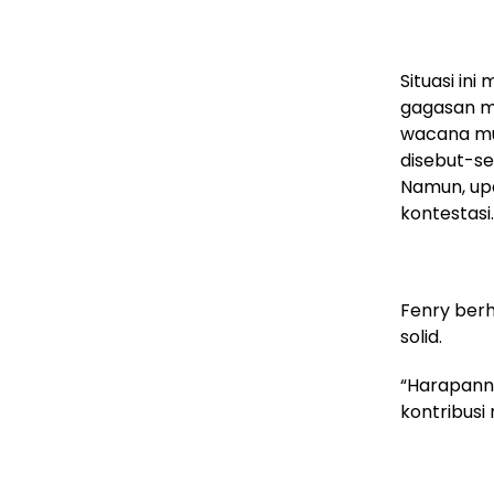
Situasi in
gagasan m
wacana mu
disebut-se
Namun, up
kontestasi.
Fenry ber
solid.
“Harapann
kontribusi