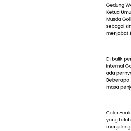
Gedung Wan
Ketua Umu
Musda Golk
sebagai si
menjabat B
Di balik p
internal G
ada pernya
Beberapa m
masa penj
Calon-cal
yang telah
menjelang 