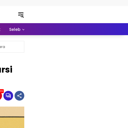
k
Seleb
Pendidikan
Ekonomi
Lainnya
ara
rsi
36