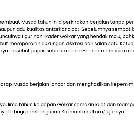
i membuat Musda tahun ini diperkirakan berjalan tanpa p
aupun adu kualitas antarkandidat. Sebelumnya sempat 
nculnya figur non-kader Golkar yang hendak maju, bah
but memperoleh dukungan diskresi dari salah satu Ketua 
aya tersebut pupus sebelum benar-benar memasuki ar
harap Musda berjalan lancar dan menghasilkan kepemim
ya, lima tahun ke depan Golkar semakin kuat dan mam
 nyata bagi pembangunan Kalimantan Utara,” ujarnya.