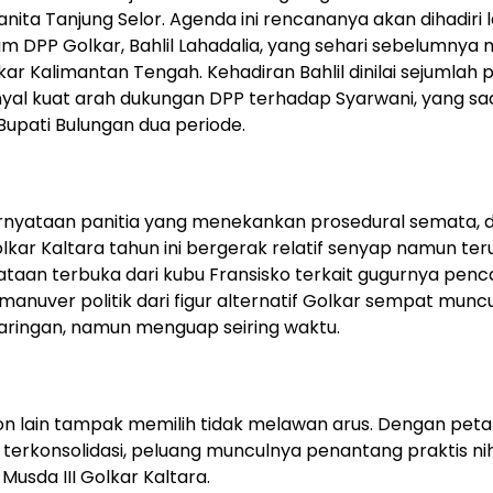
ita Tanjung Selor. Agenda ini rencananya akan dihadiri 
m DPP Golkar, Bahlil Lahadalia, yang sehari sebelumny
ar Kalimantan Tengah. Kehadiran Bahlil dinilai sejumlah 
nyal kuat arah dukungan DPP terhadap Syarwani, yang saa
upati Bulungan dua periode.
ernyataan panitia yang menekankan prosedural semata, 
olkar Kaltara tahun ini bergerak relatif senyap namun teru
taan terbuka dari kubu Fransisko terkait gugurnya penc
anuver politik dari figur alternatif Golkar sempat muncu
aringan, namun menguap seiring waktu.
on lain tampak memilih tidak melawan arus. Dengan pet
 terkonsolidasi, peluang munculnya penantang praktis nih
Musda III Golkar Kaltara.