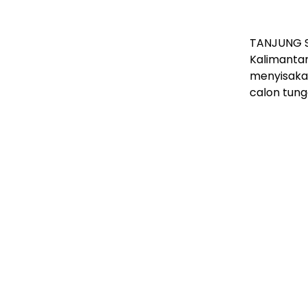
TANJUNG SE
Kalimantan
menyisakan
calon tung