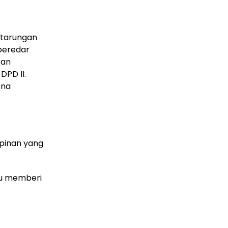
ertarungan
beredar
kan
DPD II.
ena
pinan yang
pu memberi