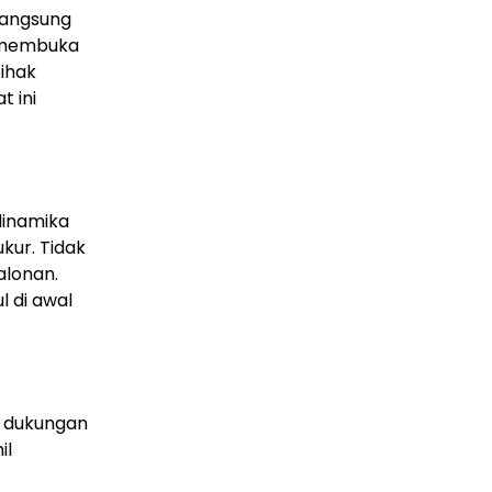
langsung
a membuka
pihak
t ini
dinamika
kur. Tidak
alonan.
l di awal
a dukungan
il