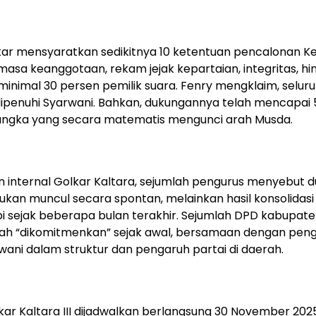
kar mensyaratkan sedikitnya 10 ketentuan pencalonan K
 masa keanggotaan, rekam jejak kepartaian, integritas, h
inimal 30 persen pemilik suara. Fenry mengklaim, seluru
dipenuhi Syarwani. Bahkan, dukungannya telah mencapai
 angka yang secara matematis mengunci arah Musda.
an internal Golkar Kaltara, sejumlah pengurus menyebut 
ukan muncul secara spontan, melainkan hasil konsolidasi
pi sejak beberapa bulan terakhir. Sejumlah DPD kabupat
elah “dikomitmenkan” sejak awal, bersamaan dengan pen
rwani dalam struktur dan pengaruh partai di daerah.
ar Kaltara III dijadwalkan berlangsung 30 November 2025