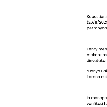
Kepastian 
(26/11/202
pertanyaan
Fenry meny
mekanisme 
dinyataka
“Hanya Pak
karena duk
Ia menegas
verifikasi 