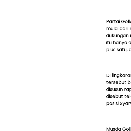
Partai Gol
mulai dari
dukungan m
itu hanya 
plus satu,
Di lingkar
tersebut b
disusun ra
disebut t
posisi Sya
Musda Golk