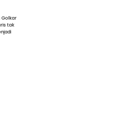
i Golkar
ris tak
njadi