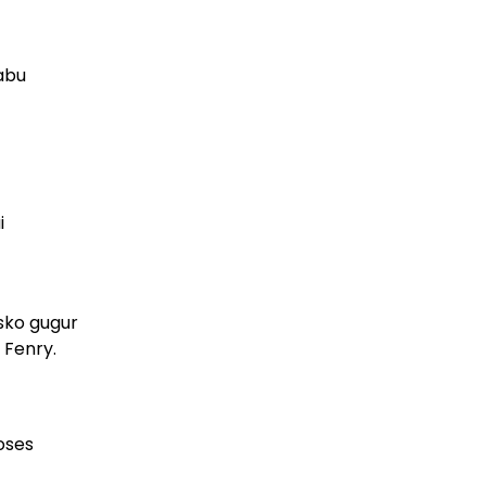
Rabu
i
sko gugur
 Fenry.
oses