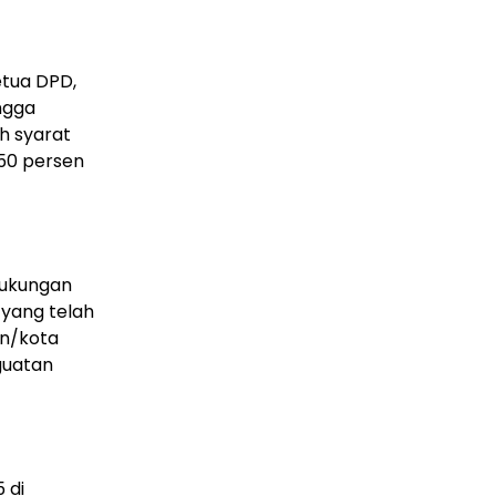
etua DPD,
ingga
h syarat
 50 persen
dukungan
 yang telah
en/kota
guatan
 di