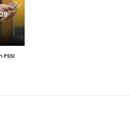
029
n PSSI