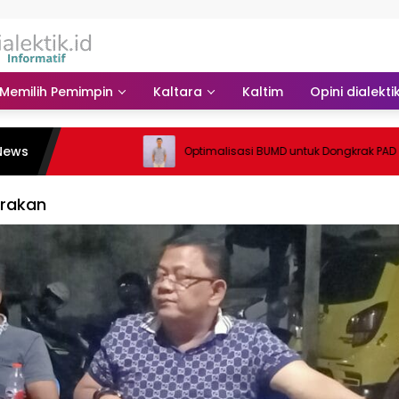
Memilih Pemimpin
Kaltara
Kaltim
Opini dialekti
News
Optimalisasi BUMD untuk Dongkrak PAD
arakan