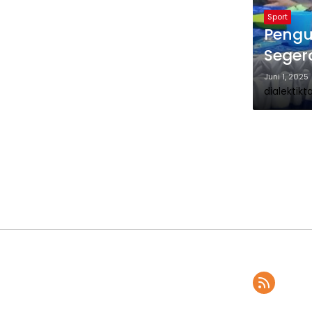
Sport
Pengu
Segera
Juni 1, 2025
dialektikt