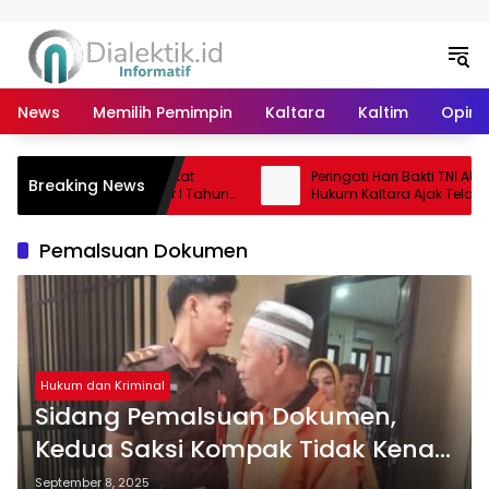
Langsung ke konten
News
Memilih Pemimpin
Kaltara
Kaltim
Opini 
urvei Kepuasan Masyarakat
Peringati Hari Bakti TNI AU ke-
Breaking News
apil Bulungan Semester I Tahun
Hukum Kaltara Ajak Telada
ai Nilai 86,03, Kategori Baik
Para Pahlawan
Pemalsuan Dokumen
Hukum dan Kriminal
Sidang Pemalsuan Dokumen,
Kedua Saksi Kompak Tidak Kenal
Dengan Terdakwa H. Maksum
September 8, 2025