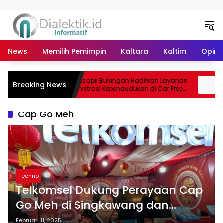
Langsung ke konten
News
Memilih Pemimpin
Kaltara
Kaltim
Opini 
Disdukcapil Bulungan Hadirkan Layanan
Has
Breaking News
 PAD
Administrasi Kependudukan di Car Free
Dis
Day Tebu Kayan
202
Cap Go Meh
Techno
Telkomsel Dukung Perayaan Cap
Go Meh di Singkawang dan
Pontianak Melalui Jaringan
Februari 11, 2025