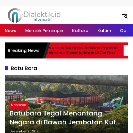
Langsung ke konten
News
Memilih Pemimpin
Kaltara
Kaltim
Opini 
Disdukcapil Bulungan Hadirkan Layanan
Breaking News
rak PAD
Administrasi Kependudukan di Car Free
Day Tebu Kayan
Batu Bara
Nasional
Batubara Ilegal Menantang
Negara di Bawah Jembatan Kutai
Lama
Desember 21, 2025