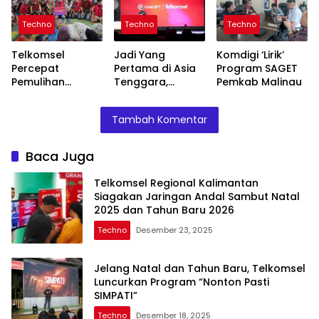
Sambut Natal
Pasti SIMPATI”
Terdampak
2025 dan Tahun
Bencana
Techno
Techno
Techno
Baru 2026
Telkomsel
Jadi Yang
Komdigi ‘Lirik’
Percepat
Pertama di Asia
Program SAGET
Pemulihan
Tenggara,
Pemkab Malinau
Jaringan Hingga
Telkomsel dan
Salurkan
OpenAI
Tambah Komentar
Bantuan untuk
Luncurkan Paket
Korban Bencana
Bundling
di Aceh, Sumut,
ChatGPT Go
Baca Juga
dan Sumbar
Pertama di Asia
Tenggara
Telkomsel Regional Kalimantan
Siagakan Jaringan Andal Sambut Natal
2025 dan Tahun Baru 2026
Techno
Desember 23, 2025
Jelang Natal dan Tahun Baru, Telkomsel
Luncurkan Program “Nonton Pasti
SIMPATI”
Techno
Desember 18, 2025