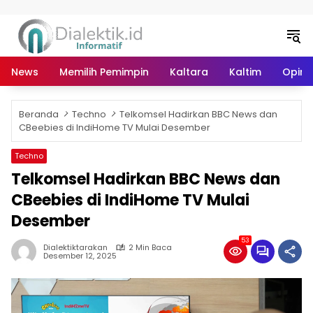
Langsung ke konten
News
Memilih Pemimpin
Kaltara
Kaltim
Opini 
Beranda
Techno
Telkomsel Hadirkan BBC News dan
CBeebies di IndiHome TV Mulai Desember
Techno
Telkomsel Hadirkan BBC News dan
CBeebies di IndiHome TV Mulai
Desember
53
Dialektiktarakan
2 Min Baca
Desember 12, 2025