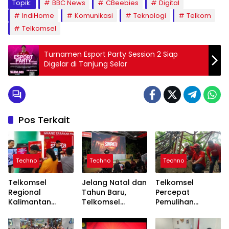
Topik:
BBC News
CBeebies
Digital
IndiHome
Komunikasi
Teknologi
Telkom
Telkomsel
Turnamen Esport Party Session 2 Siap
Digelar di Tanjung Selor
Pos Terkait
Techno
Techno
Techno
Telkomsel
Jelang Natal dan
Telkomsel
Regional
Tahun Baru,
Percepat
Kalimantan
Telkomsel
Pemulihan
Siagakan
Luncurkan
Jaringan di Tiga
Jaringan Andal
Program “Nonton
Provinsi