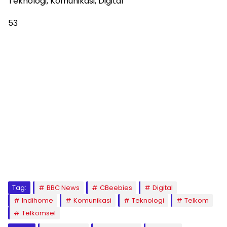
Teknologi, Komunikasi, Digital
53
Tag:
BBC News
CBeebies
Digital
Indihome
Komunikasi
Teknologi
Telkom
Telkomsel