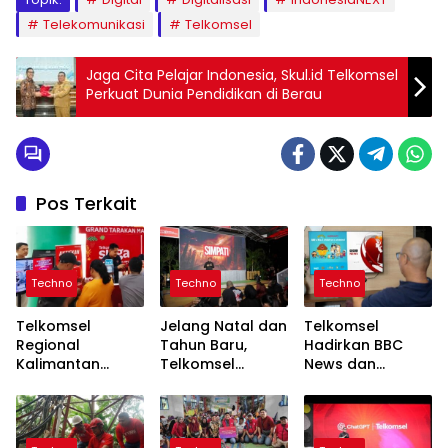
Telekomunikasi
Telkomsel
Jaga Cita Pelajar Indonesia, Skul.id Telkomsel
Perkuat Dunia Pendidikan di Berau
Pos Terkait
Techno
Techno
Techno
Telkomsel
Jelang Natal dan
Telkomsel
Regional
Tahun Baru,
Hadirkan BBC
Kalimantan
Telkomsel
News dan
Siagakan
Luncurkan
CBeebies di
Jaringan Andal
Program “Nonton
IndiHome TV
Sambut Natal
Pasti SIMPATI”
Mulai Desember
2025 dan Tahun