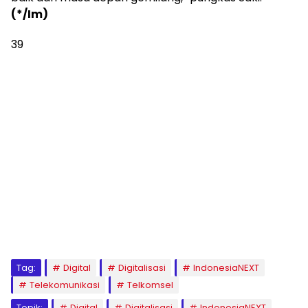
(*/Im)
39
Tag:
Digital
Digitalisasi
IndonesiaNEXT
Telekomunikasi
Telkomsel
Topik:
Digital
Digitalisasi
IndonesiaNEXT