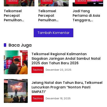
Techno
Techno
Techno
Baru 2026
Telkomsel
Telkomsel
Jadi Yang
Percepat
Percepat
Pertama di Asia
Pemulihan
Pemulihan
Tenggara,
Jaringan di Tiga
Jaringan Hingga
Telkomsel dan
Provinsi
Salurkan
OpenAI
Tambah Komentar
Terdampak
Bantuan untuk
Luncurkan Paket
Bencana
Korban Bencana
Bundling
di Aceh, Sumut,
ChatGPT Go
Baca Juga
dan Sumbar
Pertama di Asia
Tenggara
Telkomsel Regional Kalimantan
Siagakan Jaringan Andal Sambut Natal
2025 dan Tahun Baru 2026
Techno
Desember 23, 2025
Jelang Natal dan Tahun Baru, Telkomsel
Luncurkan Program “Nonton Pasti
SIMPATI”
Techno
Desember 18, 2025