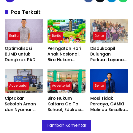
Pos Terkait
Berita
Berita
Berita
Optimalisasi
Peringatan Hari
Disdukcapil
BUMD untuk
Anak Nasional,
Bulungan
Dongkrak PAD
Biro Hukum
Perkuat Layanan
Kaltara Ajak
Inklusif, Gandeng
Masyarakat
Yayasan FHC
Untuk Penuhi Hak
Layani
Anak-Anak Agar
Penyandang
Advertorial
Advertorial
Berita
Tumbuh Cerdas
Disabilitas
dan Berkarakter
Ciptakan
Biro Hukum
Mosi Tidak
Sekolah Aman
Kaltara Go To
Percaya, GAMKI
dan Nyaman,
School, Edukasi
Malinau Sesalkan
Biro Hukum
Siswa MPLS
Ketua-Sekretaris
Kaltara Kembali
Wujudkan
GAMKI Kaltara
Tambah Komentar
Gelar Sosialisasi
Sekolah Aman
Tidak Amanah
di SMKN 2
dan Nyaman