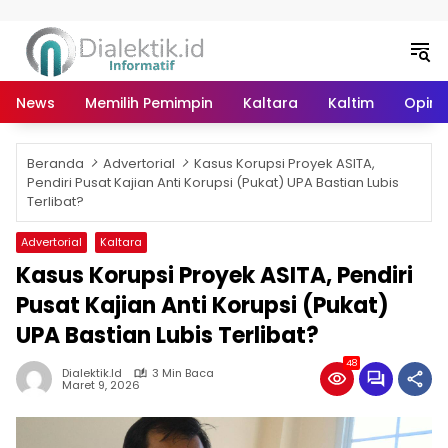
Langsung ke konten
News
Memilih Pemimpin
Kaltara
Kaltim
Opini 
Beranda
Advertorial
Kasus Korupsi Proyek ASITA,
Pendiri Pusat Kajian Anti Korupsi (Pukat) UPA Bastian Lubis
Terlibat?
Advertorial
Kaltara
Kasus Korupsi Proyek ASITA, Pendiri
Pusat Kajian Anti Korupsi (Pukat)
UPA Bastian Lubis Terlibat?
48
Dialektik.id
3 Min Baca
Maret 9, 2026