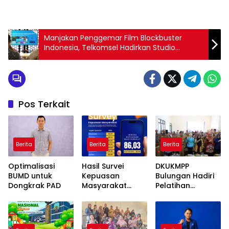
Manjakan Penggemar Film Blockbuster
Indonesia, Telkomsel Hadirkan Studio
Universal di IndiHome TV
Pos Terkait
Berita
Berita
Berita
Optimalisasi
Hasil Survei
DKUKMPP
BUMD untuk
Kepuasan
Bulungan Hadiri
Dongkrak PAD
Masyarakat
Pelatihan
Disdukcapil
Kemasan Ramah
Bulungan
Lingkungan yang
Semester I Tahun
Digelar
2026 Capai Nilai
Disperindagkop