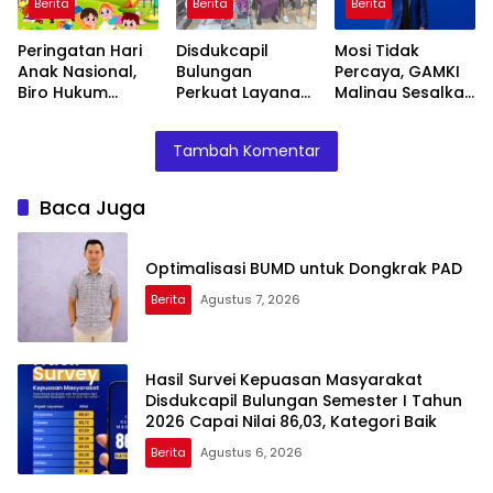
Berita
Berita
Berita
86,03, Kategori
UKM Kaltara,
Baik
Dorong IKM Naik
Peringatan Hari
Disdukcapil
Mosi Tidak
Kelas
Anak Nasional,
Bulungan
Percaya, GAMKI
Biro Hukum
Perkuat Layanan
Malinau Sesalkan
Kaltara Ajak
Inklusif, Gandeng
Ketua-Sekretaris
Masyarakat
Yayasan FHC
GAMKI Kaltara
Tambah Komentar
Untuk Penuhi Hak
Layani
Tidak Amanah
Anak-Anak Agar
Penyandang
Tumbuh Cerdas
Disabilitas
Baca Juga
dan Berkarakter
Optimalisasi BUMD untuk Dongkrak PAD
Berita
Agustus 7, 2026
Hasil Survei Kepuasan Masyarakat
Disdukcapil Bulungan Semester I Tahun
2026 Capai Nilai 86,03, Kategori Baik
Berita
Agustus 6, 2026