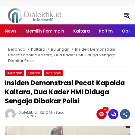
Langsung ke konten
News
Memilih Pemimpin
Kaltara
Kaltim
Opini 
Beranda
Kaltara
Bulungan
Insiden Demonstrasi
Pecat Kapolda Kaltara, Dua Kader HMI Diduga Sengaja
Dibakar Polisi
Bulungan
Kaltara
Nasional
Insiden Demonstrasi Pecat Kapolda
Kaltara, Dua Kader HMI Diduga
Sengaja Dibakar Polisi
44
Dialektik.id
2 Min Baca
Juli 17, 2025