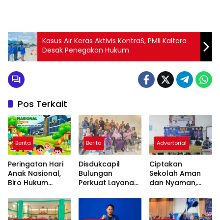
Kasus Air Keras Aktivis KontraS, PMII Kaltara
Desak Penegakan Hukum
Pos Terkait
Berita
Berita
Advertorial
Peringatan Hari
Disdukcapil
Ciptakan
Anak Nasional,
Bulungan
Sekolah Aman
Biro Hukum
Perkuat Layanan
dan Nyaman,
Kaltara Ajak
Inklusif, Gandeng
Biro Hukum
Masyarakat
Yayasan FHC
Kaltara Kembali
Untuk Penuhi Hak
Layani
Gelar Sosialisasi
Anak-Anak Agar
Penyandang
di SMKN 2