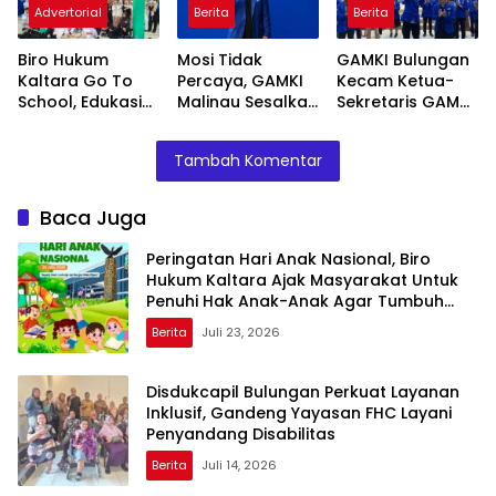
Advertorial
Berita
Berita
Tumbuh Cerdas
Disabilitas
Tanjung Selor
dan Berkarakter
Biro Hukum
Mosi Tidak
GAMKI Bulungan
Kaltara Go To
Percaya, GAMKI
Kecam Ketua-
School, Edukasi
Malinau Sesalkan
Sekretaris GAMKI
Siswa MPLS
Ketua-Sekretaris
Kaltara, Diduga
Wujudkan
GAMKI Kaltara
Jadikan GAMKI
Tambah Komentar
Sekolah Aman
Tidak Amanah
Alat Kepentingan
dan Nyaman
Baca Juga
Peringatan Hari Anak Nasional, Biro
Hukum Kaltara Ajak Masyarakat Untuk
Penuhi Hak Anak-Anak Agar Tumbuh
Cerdas dan Berkarakter
Berita
Juli 23, 2026
Disdukcapil Bulungan Perkuat Layanan
Inklusif, Gandeng Yayasan FHC Layani
Penyandang Disabilitas
Berita
Juli 14, 2026