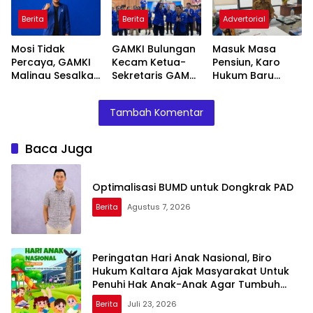
Anak-Anak Agar
Penyandang
Berita
Berita
Advertorial
Tumbuh Cerdas
Disabilitas
dan Berkarakter
Mosi Tidak
GAMKI Bulungan
Masuk Masa
Percaya, GAMKI
Kecam Ketua-
Pensiun, Karo
Malinau Sesalkan
Sekretaris GAMKI
Hukum Baru
Ketua-Sekretaris
Kaltara, Diduga
Tuntaskan
GAMKI Kaltara
Jadikan GAMKI
Program yang
Tambah Komentar
Tidak Amanah
Alat Kepentingan
Belum Selesai
Baca Juga
Optimalisasi BUMD untuk Dongkrak PAD
Berita
Agustus 7, 2026
Peringatan Hari Anak Nasional, Biro
Hukum Kaltara Ajak Masyarakat Untuk
Penuhi Hak Anak-Anak Agar Tumbuh
Cerdas dan Berkarakter
Berita
Juli 23, 2026