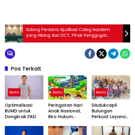
Sidang Perdana Ajudikasi Caleg Nasdem
yang Hilang dari DCT, Pihak Penggugat
Sampaikan Permohonan
Pos Terkait
Berita
Berita
Berita
Optimalisasi
Peringatan Hari
Disdukcapil
BUMD untuk
Anak Nasional,
Bulungan
Dongkrak PAD
Biro Hukum
Perkuat Layanan
Kaltara Ajak
Inklusif, Gandeng
Masyarakat
Yayasan FHC
Untuk Penuhi Hak
Layani