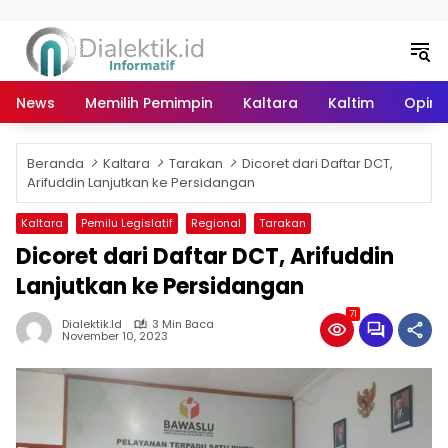
Langsung ke konten
News
Memilih Pemimpin
Kaltara
Kaltim
Opini 
Beranda
Kaltara
Tarakan
Dicoret dari Daftar DCT,
Arifuddin Lanjutkan ke Persidangan
Kaltara
Pemilu Legislatif
Regional
Tarakan
Dicoret dari Daftar DCT, Arifuddin
Lanjutkan ke Persidangan
71
Dialektik.id
3 Min Baca
November 10, 2023