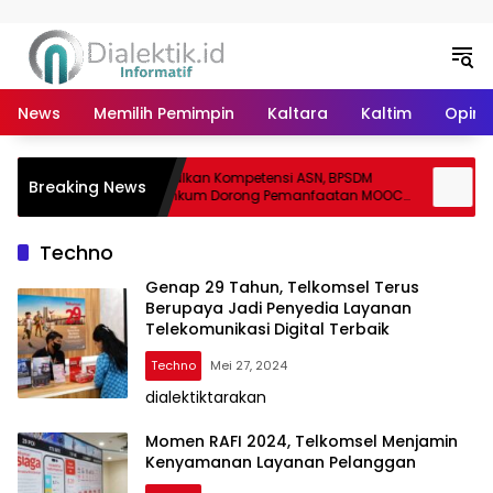
Langsung ke konten
News
Memilih Pemimpin
Kaltara
Kaltim
Opini 
ro
Optimalkan Kompetensi ASN, BPSDM
DK
Breaking News
mangat
Kemenkum Dorong Pemanfaatan MOOC
Ke
sebagai Sarana Belajar Mandiri
Di
Do
Techno
Genap 29 Tahun, Telkomsel Terus
Berupaya Jadi Penyedia Layanan
Telekomunikasi Digital Terbaik
Techno
Mei 27, 2024
dialektiktarakan
Momen RAFI 2024, Telkomsel Menjamin
Kenyamanan Layanan Pelanggan