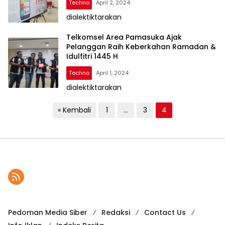
Techno
April 2, 2024
dialektiktarakan
Telkomsel Area Pamasuka Ajak
Pelanggan Raih Keberkahan Ramadan &
Idulfitri 1445 H
Techno
April 1, 2024
dialektiktarakan
P
« Kembali
1
…
3
4
a
g
i
n
a
s
i
Pedoman Media Siber
Redaksi
Contact Us