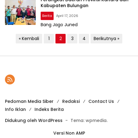
Kabupaten Bulungan
Berita
April 17, 2026
Bang Jago Juned
P
« Kembali
1
2
3
4
Berikutnya »
a
g
i
n
a
s
i
Pedoman Media Siber
Redaksi
Contact Us
Info Iklan
Indeks Berita
p
o
Didukung oleh WordPress
-
Tema: wpmedia.
s
Versi Non AMP