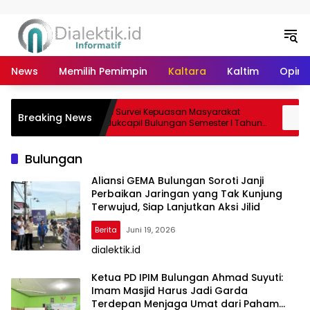
Langsung ke konten
News
Memilih Pemimpin
Kaltara
Kaltim
Opini 
Layanan
Hasil Survei Kepuasan Masyarakat
Pe
Breaking News
r Free
Disdukcapil Bulungan Semester I Tahun
Hu
2026 Capai Nilai 86,03, Kategori Baik
Pa
Bulungan
Aliansi GEMA Bulungan Soroti Janji
Perbaikan Jaringan yang Tak Kunjung
Terwujud, Siap Lanjutkan Aksi Jilid
Berita
Juni 19, 2026
dialektik.id
Ketua PD IPIM Bulungan Ahmad Suyuti:
Imam Masjid Harus Jadi Garda
Terdepan Menjaga Umat dari Paham