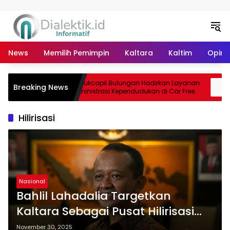
Langsung ke konten
News
Memilih Pemimpin
Kaltara
Kaltim
Opini 
Disdukcapil Bulungan Hadirkan Layanan
Breaking News
rak PAD
Administrasi Kependudukan di Car Free
Day Tebu Kayan
Hilirisasi
Nasional
Bahlil Lahadalia Targetkan
Kaltara Sebagai Pusat Hilirisasi
Ketahanan Energi
November 30, 2025