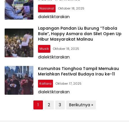
Nasional
Oktober 18, 2025
dialektiktarakan
Lapangan Pandan Liu Burung “Tabola
Bale”, Happy Asmara dan Silet Open Up
Hibur Masyarakat Malinau
Musik
Oktober 18, 2025
dialektiktarakan
Komunitas Tionghoa Tampil Memukau
Meriahkan Festival Budaya Irau ke-11
Kaltara
Oktober 17, 2025
dialektiktarakan
P
1
2
3
Berikutnya »
a
g