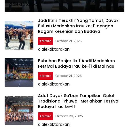
dialektiktarakan
Sejumlah Ganjaran Penghargaan
Diterima
Jadi Etnis Terakhir Yang Tampil, Dayak
Bulusu Meriahkan Irau ke-11 dengan
Ragam Kesenian dan Budaya
Kaltara
Oktober 21, 2025
dialektiktarakan
Bubuhan Banjar Ikut Andil Meriahkan
Festival Budaya Irau ke-11 di Malinau
Kaltara
Oktober 21, 2025
dialektiktarakan
Adat Dayak Sa’ban Tampilkan Gulat
Tradisional ‘Phuwal’ Meriahkan Festival
Budaya Irau ke-11
Kaltara
Oktober 20, 2025
dialektiktarakan