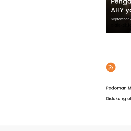
Penga
AHY y
September 2
dialektik.i
Pedoman Me
Didukung o