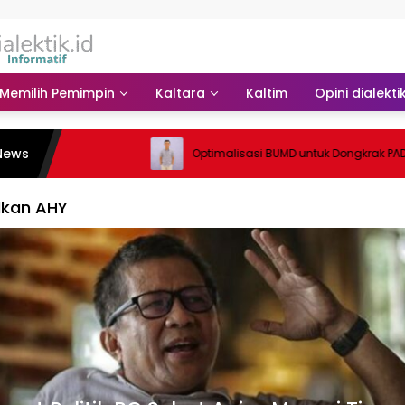
Memilih Pemimpin
Kaltara
Kaltim
Opini dialekti
News
Optimalisasi BUMD untuk Dongkrak PAD
lkan AHY