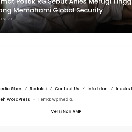
mat Politik RG Sebut Anies Merugi Ting
ang Memahami Global Security
1, 2023
d
dia Siber
Redaksi
Contact Us
Info Iklan
Indeks 
leh WordPress
-
Tema: wpmedia.
Versi Non AMP