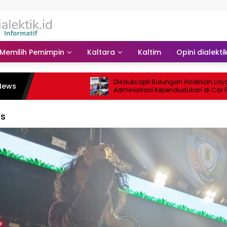
Memilih Pemimpin
Kaltara
Kaltim
Opini dialekti
Disdukcapil Bulungan Hadirkan Layan
News
Administrasi Kependudukan di Car Free
Day Tebu Kayan
rs