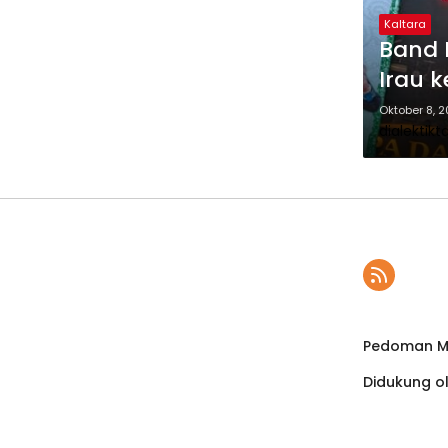
Kaltara
Band 
Irau k
Oktober 8, 
dialektikt
Pedoman Me
Didukung o