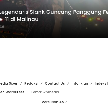
Legendaris Slank Guncang Panggung Fe
e-11 di Malinau
2025
arakan
dia Siber
Redaksi
Contact Us
Info Iklan
Indeks 
leh WordPress
-
Tema: wpmedia.
Versi Non AMP