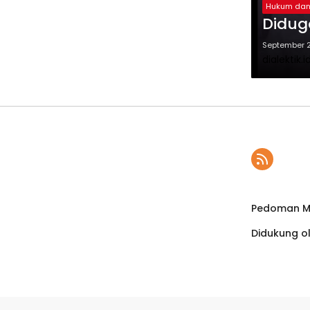
Hukum dan 
Diduga
September 2
dialektik.i
Pedoman Me
Didukung o