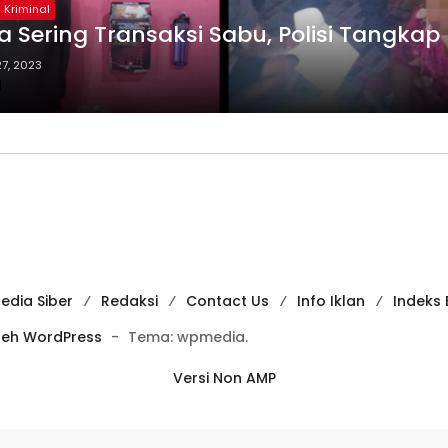
Kriminal
 Sering Transaksi Sabu, Polisi Tangkap 
7, 2023
d
dia Siber
Redaksi
Contact Us
Info Iklan
Indeks 
leh WordPress
-
Tema: wpmedia.
Versi Non AMP