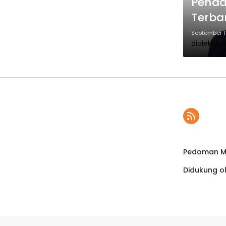
Penda
Terba
September 1
dialektik.i
Pedoman Me
Didukung o