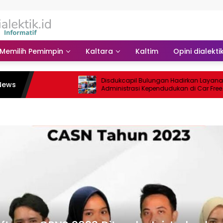
Memilih Pemimpin
Kaltara
Kaltim
Opini dialekti
Disdukcapil Bulungan Hadirkan Layanan
News
Administrasi Kependudukan di Car Free
Day Tebu Kayan