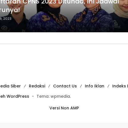
ftaran CPNS 2023 Ditunda, Ini Jadwal
runya!
9, 2023
d
dia Siber
Redaksi
Contact Us
Info Iklan
Indeks 
leh WordPress
-
Tema: wpmedia.
Versi Non AMP