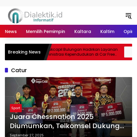
Langsung ke konten
News
Memilih Pemimpin
Kaltara
Kaltim
Opini 
Disdukcapil Bulungan Hadirkan Layanan
H
Breaking News
ak PAD
Administrasi Kependudukan di Car Free
D
Day Tebu Kayan
2
Catur
Sport
Juara Chessnation 2025
Diumumkan, Telkomsel Dukung
Talenta Catur Muda Indonesia
September 27, 2025