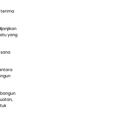
 terima
ijanjikan
uatu yang
 sana
antara
angun
embangun
uatan,
tuk