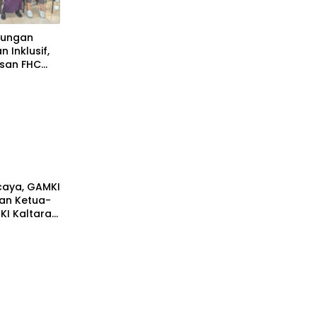
lungan
 Inklusif,
san FHC
dang
caya, GAMKI
kan Ketua-
KI Kaltara