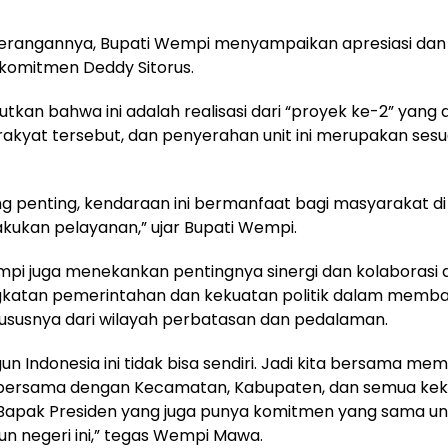
erangannya, Bupati Wempi menyampaikan apresiasi dan
 komitmen Deddy Sitorus.
tkan bahwa ini adalah realisasi dari “proyek ke-2” yang d
 rakyat tersebut, dan penyerahan unit ini merupakan ses
ng penting, kendaraan ini bermanfaat bagi masyarakat di
kukan pelayanan,” ujar Bupati Wempi.
pi juga menekankan pentingnya sinergi dan kolaborasi 
gkatan pemerintahan dan kekuatan politik dalam memb
ususnya dari wilayah perbatasan dan pedalaman.
 Indonesia ini tidak bisa sendiri. Jadi kita bersama m
, bersama dengan Kecamatan, Kabupaten, dan semua kek
Bapak Presiden yang juga punya komitmen yang sama un
 negeri ini,” tegas Wempi Mawa.