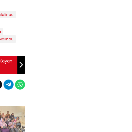
alinau
a
alinau
 Kayan