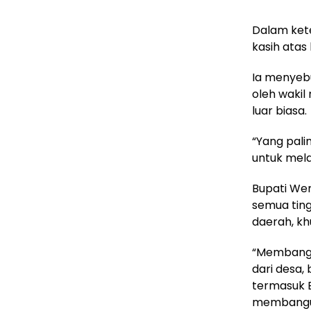
Dalam ket
kasih atas
Ia menyebu
oleh wakil
luar biasa.
“Yang pali
untuk mela
Bupati Wem
semua tin
daerah, kh
“Membangun
dari desa
termasuk 
membangun