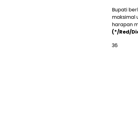
Bupati ber
maksimal u
harapan ma
(*/Red/Di
36