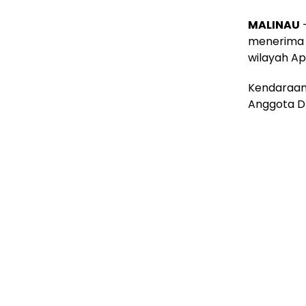
MALINAU
–
menerima s
wilayah Ap
Kendaraan 
Anggota DP