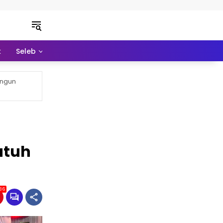
k
Seleb
Pendidikan
Ekonomi
Lainnya
angun
utuh
36