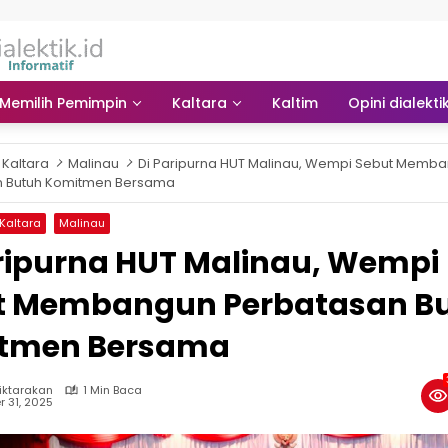
Memilih Pemimpin
Kaltara
Kaltim
Opini dialekti
Kaltara
Malinau
Di Paripurna HUT Malinau, Wempi Sebut Memb
n Butuh Komitmen Bersama
Kaltara
Malinau
ripurna HUT Malinau, Wempi
t Membangun Perbatasan B
tmen Bersama
tiktarakan
1 Min Baca
r 31, 2025