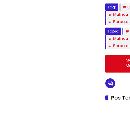
Tag:
B
Malinau
Perbata
Topik:
Malinau
Perbata
M
M
Pos Ter