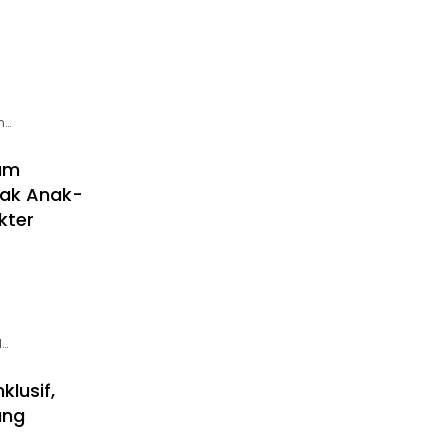
h…
kum
Hak Anak-
kter
l…
klusif,
ang