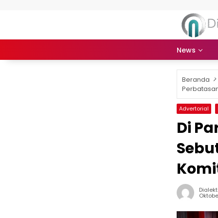
Langsung ke konten
News
Beranda
Perbatasa
Advertorial
Di Pa
Sebu
Komi
Dialek
Oktobe