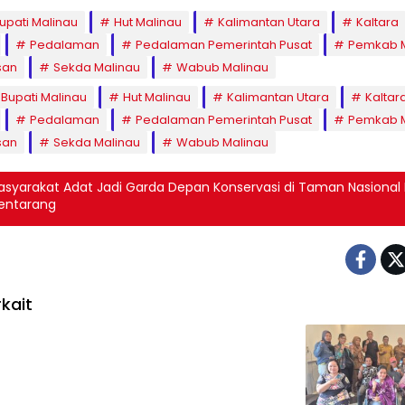
upati Malinau
Hut Malinau
Kalimantan Utara
Kaltara
Pedalaman
Pedalaman Pemerintah Pusat
Pemkab M
san
Sekda Malinau
Wabub Malinau
Bupati Malinau
Hut Malinau
Kalimantan Utara
Kaltar
Pedalaman
Pedalaman Pemerintah Pusat
Pemkab M
san
Sekda Malinau
Wabub Malinau
asyarakat Adat Jadi Garda Depan Konservasi di Taman Nasional
entarang
kait