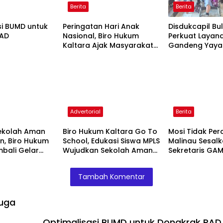
Berita
Berita
si BUMD untuk
Peringatan Hari Anak
Disdukcapil Bu
PAD
Nasional, Biro Hukum
Perkuat Layanan
Kaltara Ajak Masyarakat
Gandeng Yaya
Untuk Penuhi Hak Anak-
Layani Penyan
Anak Agar Tumbuh
Disabilitas
Cerdas dan Berkarakter
Advertorial
Berita
ekolah Aman
Biro Hukum Kaltara Go To
Mosi Tidak Per
, Biro Hukum
School, Edukasi Siswa MPLS
Malinau Sesal
mbali Gelar
Wujudkan Sekolah Aman
Sekretaris GAM
di SMKN 2
dan Nyaman
Tidak Amanah
or
Tambah Komentar
uga
Optimalisasi BUMD untuk Dongkrak PAD