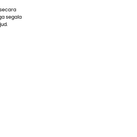
 secara
ga segala
ud.