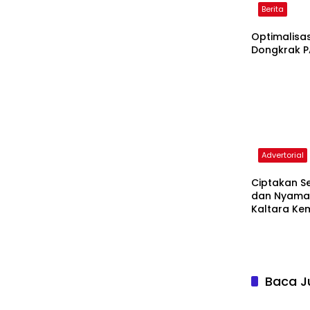
Berita
Optimalisa
Dongkrak 
Advertorial
Ciptakan S
dan Nyaman
Kaltara Ke
Sosialisasi 
Tanjung Sel
Baca J