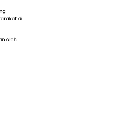
ung
arakat di
an oleh